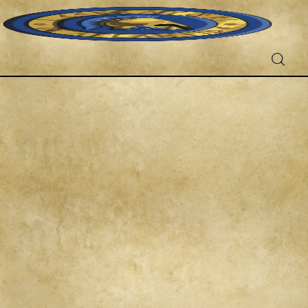
Fantascienza
Fantasy
Games
Recensioni
Libri e fumetti
Cercatori