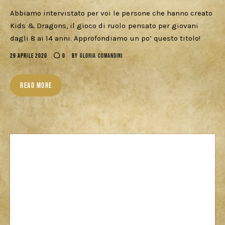
Abbiamo intervistato per voi le persone che hanno creato
Kids & Dragons, il gioco di ruolo pensato per giovani
dagli 8 ai 14 anni. Approfondiamo un po’ questo titolo!
29 APRILE 2020
0
BY
GLORIA COMANDINI
READ MORE