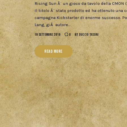
Rising Sun Ã¨ un gioco da tavolo della CMON (C
Il titolo Ã¨ stato prodotto ed ha ottenuto una 
campagna Kickstarter di enorme successo. Potet
Lang, giÃ autore…
18 SETTEMBRE 2019
0
BY
DUCCIO TASSINI
READ MORE