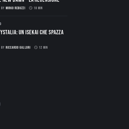
BY
MIRKO REBUZZI
18 MIN
O
ystalia: Un Isekai che spazza
BY
RICCARDO GALLORI
12 MIN