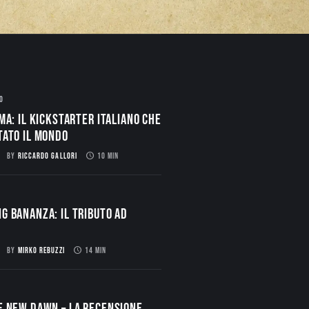
O
ma: il Kickstarter italiano che
tato il mondo
BY
RICCARDO GALLORI
10 MIN
g Bananza: Il Tributo ad
BY
MIRKO REBUZZI
14 MIN
E NEW DAWN – La Recensione