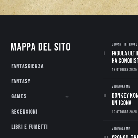
Mappa del sito
GIOCHI DI RUOL
Fabula Ulti
ha conquis
Fantascienza
13 OTTOBRE 2025
Fantasy
VIDEOGAME
Donkey Kon
Games
un’Icona
Recensioni
10 OTTOBRE 2025
Libri e fumetti
VIDEOGAME
CRONOS: TH