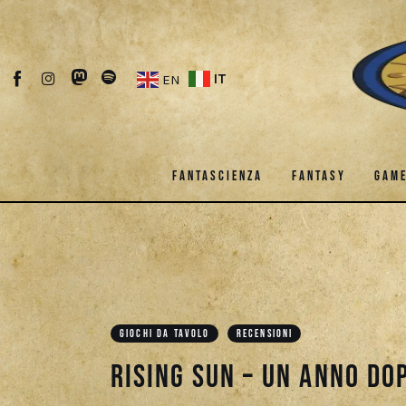
Fantascienza
Fantasy
IT
EN
Games
Recensioni
FANTASCIENZA
FANTASY
GAM
Libri e fumetti
Cercatori
FANTASCIENZA
FANTASY
Download
GIOCHI DA TAVOLO
RECENSIONI
Rising Sun – Un anno do