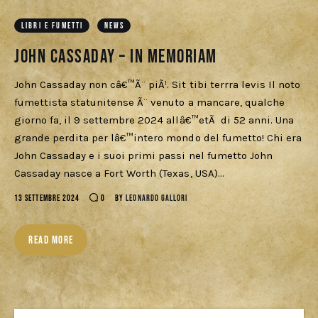
Download
LIBRI E FUMETTI
NEWS
John Cassaday – In memoriam
John Cassaday non câ€™Ã¨ piÃ¹. Sit tibi terrra levis Il noto
fumettista statunitense Ã¨ venuto a mancare, qualche
giorno fa, il 9 settembre 2024 allâ€™etÃ di 52 anni. Una
grande perdita per lâ€™intero mondo del fumetto! Chi era
John Cassaday e i suoi primi passi nel fumetto John
Cassaday nasce a Fort Worth (Texas, USA)…
13 SETTEMBRE 2024
0
BY
LEONARDO GALLORI
READ MORE