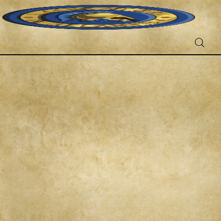
Fantascienza
Fantasy
Games
Recensioni
Libri e fumetti
Cercatori