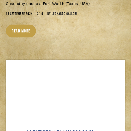
Download
Cassaday nasce a Fort Worth (Texas, USA)…
13 SETTEMBRE 2024
0
BY
LEONARDO GALLORI
READ MORE