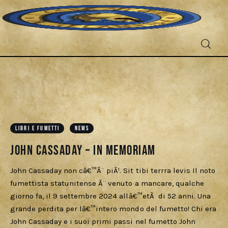
Fantascienza
Fantasy
Games
LIBRI E FUMETTI
NEWS
John Cassaday – In memoriam
Recensioni
John Cassaday non câ€™Ã¨ piÃ¹. Sit tibi terrra levis Il noto
Libri e fumetti
fumettista statunitense Ã¨ venuto a mancare, qualche
giorno fa, il 9 settembre 2024 allâ€™etÃ di 52 anni. Una
Cercatori
grande perdita per lâ€™intero mondo del fumetto! Chi era
John Cassaday e i suoi primi passi nel fumetto John