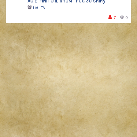
AO E' FINITO IL RHUM | PCG 30 Shiny
Lid_TV
7
0