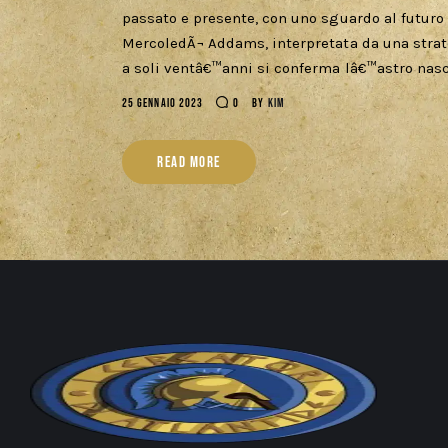
passato e presente, con uno sguardo al futuro
MercoledÃ¬ Addams, interpretata da una strato
a soli ventâ€™anni si conferma lâ€™astro nasc
25 GENNAIO 2023
0
BY
KIM
READ MORE