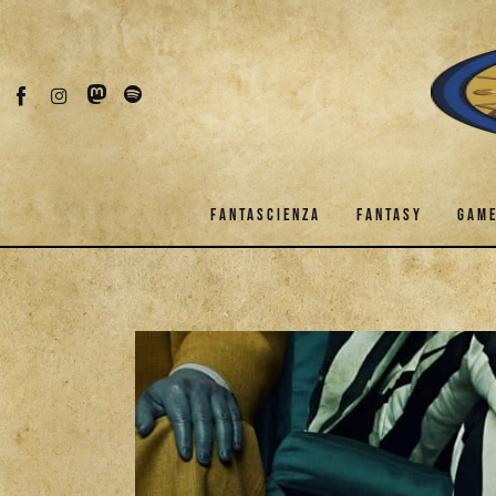
Fantascienza
Fantasy
Games
Recensioni
FANTASCIENZA
FANTASY
GAM
Libri e fumetti
Cercatori
FANTASCIENZA
FANTASY
Download