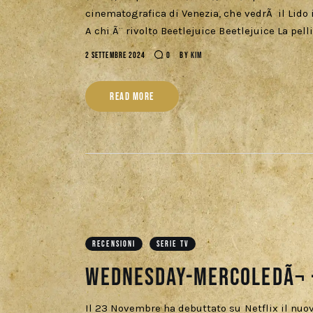
cinematografica di Venezia, che vedrÃ il Lido 
A chi Ã¨ rivolto Beetlejuice Beetlejuice La pell
2 SETTEMBRE 2024
0
BY
KIM
READ MORE
RECENSIONI
SERIE TV
Wednesday-MercoledÃ¬ –
Il 23 Novembre ha debuttato su Netflix il nu