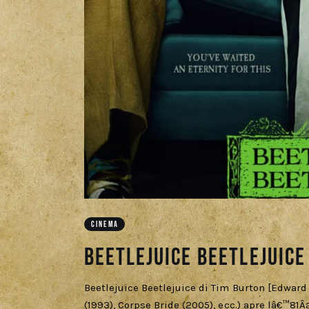
CINEMA
Beetlejuice Beetlejuice
Beetlejuice Beetlejuice di Tim Burton [Edwar
(1993), Corpse Bride (2005), ecc.) apre lâ€™81Â