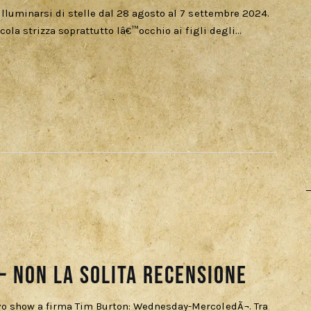
illuminarsi di stelle dal 28 agosto al 7 settembre 2024.
icola strizza soprattutto lâ€™occhio ai figli degli…
 Non la solita recensione
ovo show a firma Tim Burton: Wednesday-MercoledÃ¬. Tra