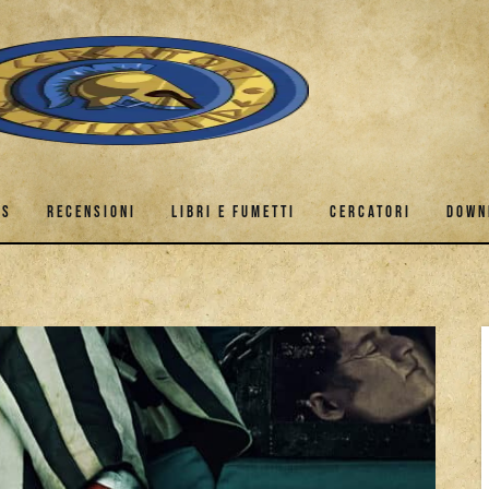
ES
RECENSIONI
LIBRI E FUMETTI
CERCATORI
DOWN
GAMES
RECENSIONI
LIBRI E FUMETTI
CERCATORI