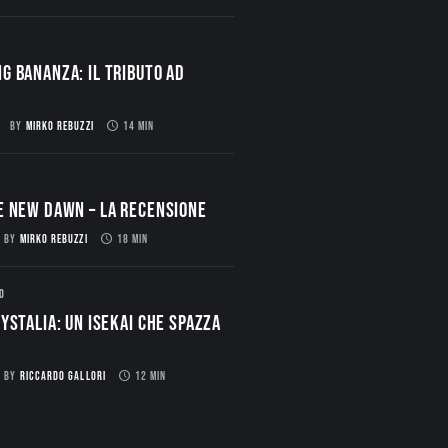
g Bananza: Il Tributo ad
BY
MIRKO REBUZZI
14 MIN
E NEW DAWN – La Recensione
BY
MIRKO REBUZZI
18 MIN
O
ystalia: Un Isekai che spazza
BY
RICCARDO GALLORI
12 MIN