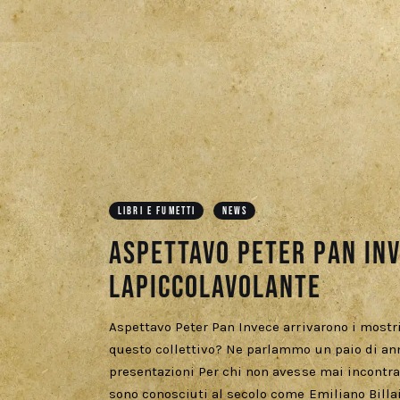
LIBRI E FUMETTI
NEWS
Aspettavo Peter Pan inv
LaPiccolaVolante
Aspettavo Peter Pan Invece arrivarono i mostri
questo collettivo? Ne parlammo un paio di an
presentazioni Per chi non avesse mai incontra
sono conosciuti al secolo come Emiliano Billa