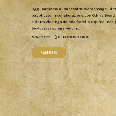
Oggi parliamo di Runecairn: Wardensaga. Si tra
pubblicato in collaborazione con Odin's Beard
cultura vichinga da mio fratello e quindi non
Se dovessi spiegarvelo in…
24 MARZO 2023
0
BY
RICCARDO GALLORI
READ MORE