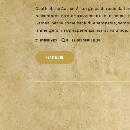
Death of the Author Ã¨ un gioco di ruolo da tavo
raccontare una storia avvincente e introspetti
Games, nasce come hack di Anamnesis, sempre d
immergersi in un'esperienza narrativa unica,
21 MAGGIO 2024
0
BY
RICCARDO GALLORI
READ MORE