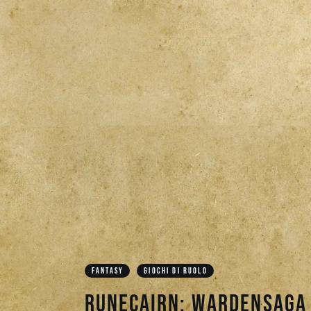
FANTASY
GIOCHI DI RUOLO
Runecairn: Wardensaga 