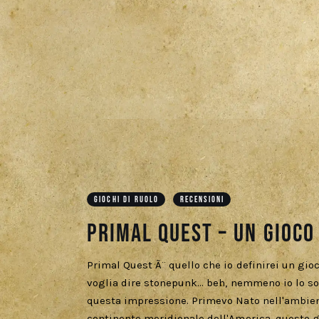
GIOCHI DI RUOLO
RECENSIONI
Primal Quest – Un gioco
Primal Quest Ã¨ quello che io definirei un gi
voglia dire stonepunk... beh, nemmeno io lo so
questa impressione. Primevo Nato nell'ambient
continente meridionale dell'America, questo 