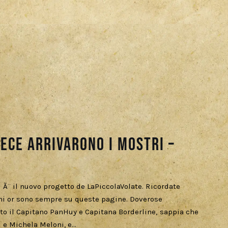
ece arrivarono i mostri –
 Ã¨ il nuovo progetto de LaPiccolaVolate. Ricordate
ni or sono sempre su queste pagine. Doverose
to il Capitano PanHuy e Capitana Borderline, sappia che
i e Michela Meloni, e…