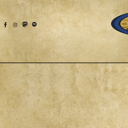
Fantascienza
Fantasy
Games
Recensioni
Libri e fumetti
Cercatori
Download