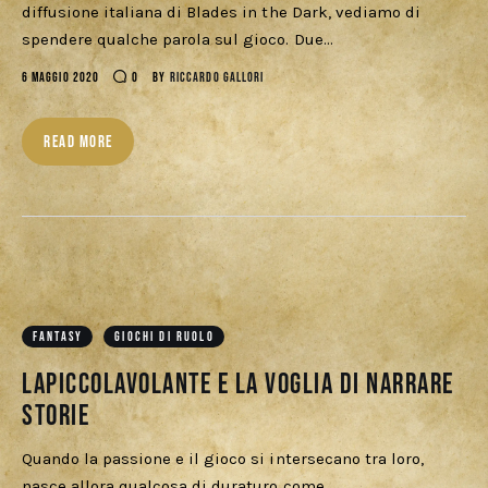
diffusione italiana di Blades in the Dark, vediamo di
spendere qualche parola sul gioco. Due…
6 MAGGIO 2020
0
BY
RICCARDO GALLORI
READ MORE
FANTASY
GIOCHI DI RUOLO
LaPiccolaVolante e la voglia di narrare
storie
Quando la passione e il gioco si intersecano tra loro,
nasce allora qualcosa di duraturo come