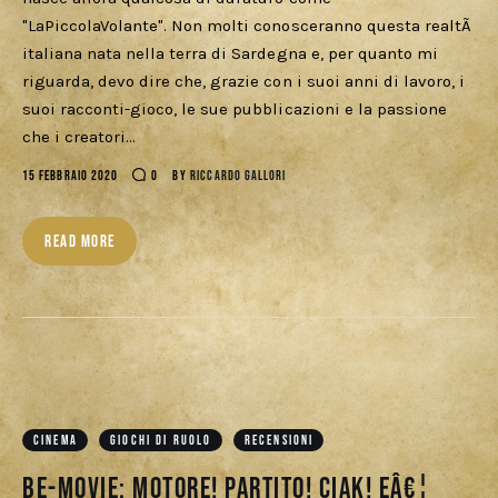
"LaPiccolaVolante". Non molti conosceranno questa realtÃ
italiana nata nella terra di Sardegna e, per quanto mi
riguarda, devo dire che, grazie con i suoi anni di lavoro, i
suoi racconti-gioco, le sue pubblicazioni e la passione
che i creatori…
15 FEBBRAIO 2020
0
BY
RICCARDO GALLORI
READ MORE
CINEMA
GIOCHI DI RUOLO
RECENSIONI
Be-Movie: Motore! Partito! Ciak! eâ€¦