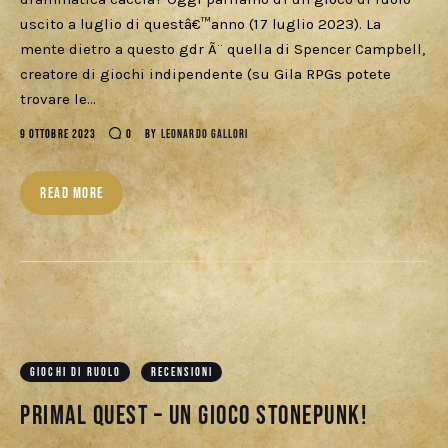
uscito a luglio di questâ€™anno (17 luglio 2023). La
mente dietro a questo gdr Ã¨ quella di Spencer Campbell,
creatore di giochi indipendente (su Gila RPGs potete
trovare le…
9 OTTOBRE 2023
0
BY
LEONARDO GALLORI
READ MORE
GIOCHI DI RUOLO
RECENSIONI
Primal Quest – Un gioco Stonepunk!