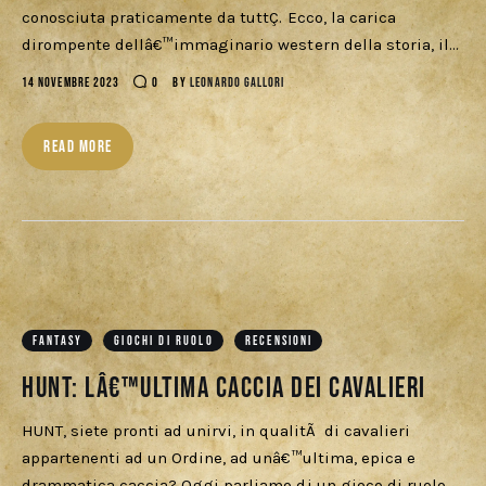
Download
conosciuta praticamente da tuttÇ. Ecco, la carica
dirompente dellâ€™immaginario western della storia, il…
14 NOVEMBRE 2023
0
BY
LEONARDO GALLORI
READ MORE
FANTASY
GIOCHI DI RUOLO
RECENSIONI
HUNT: lâ€™ultima Caccia dei Cavalieri
HUNT, siete pronti ad unirvi, in qualitÃ di cavalieri
appartenenti ad un Ordine, ad unâ€™ultima, epica e
drammatica caccia? Oggi parliamo di un gioco di ruolo