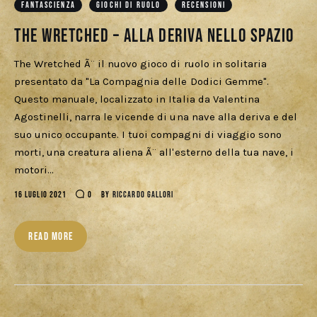
FANTASCIENZA
GIOCHI DI RUOLO
RECENSIONI
The Wretched – Alla deriva nello spazio
The Wretched Ã¨ il nuovo gioco di ruolo in solitaria
presentato da "La Compagnia delle Dodici Gemme".
Questo manuale, localizzato in Italia da Valentina
Agostinelli, narra le vicende di una nave alla deriva e del
suo unico occupante. I tuoi compagni di viaggio sono
morti, una creatura aliena Ã¨ all'esterno della tua nave, i
motori…
16 LUGLIO 2021
0
BY
RICCARDO GALLORI
READ MORE