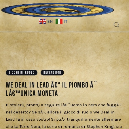
IT
EN
Fantascienza
Fantasy
Games
GIOCHI DI RUOLO
RECENSIONI
We Deal in Lead â€“ Il piombo Ã¨
Recensioni
lâ€™unica moneta
Libri e fumetti
PistolerÇ, prontÇ a seguire lâ€™uomo in nero che fuggÃ¬
nel deserto? Se sÃ¬, allora il gioco di ruolo We Deal in
Cercatori
Lead fa al caso vostro! Si puÃ² tranquillamente affermare
che La Torre Nera, la serie di romanzi di Stephen King, sia