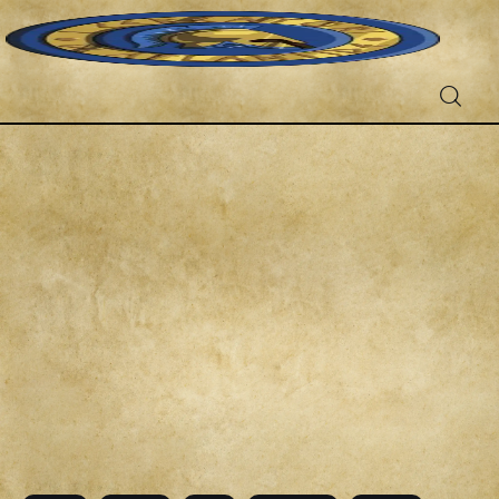
Fantascienza
Fantasy
Games
Recensioni
Libri e fumetti