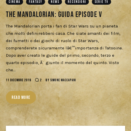
CINEMA
FANTASY
NEWS
RECENSIONI
SERIE TV
Cercatori
The Mandalorian: Guida Episode V
Download
The Mandalorian porta i fan di Star Wars su un pianeta
che molti definirebbero casa. Che siate amanti dei film,
dei fumetti o dei giochi di ruolo di Star Wars,
comprenderete sicuramente lâ€™importanza di Tatooine.
Dopo aver creato le guide del primo, secondo, terzo e
quarto episodio, Ã¨ giunto il momento del quinto. Visto
che…
11 DICEMBRE 2019
2
BY
SIMONE MACCAPANI
READ MORE