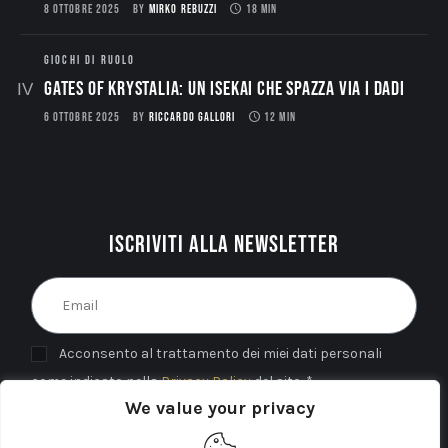
8 OTTOBRE 2025
BY
MIRKO REBUZZI
18 MIN
GIOCHI DI RUOLO
Gates of Krystalia: Un Isekai che spazza via i dadi
6 OTTOBRE 2025
BY
RICCARDO GALLORI
12 MIN
Iscriviti alla newsletter
Acconsento al trattamento dei miei dati personali
come indicato nella
Privacy Policy
del sito. *
We value your privacy
INVIA