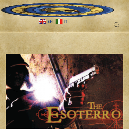
IT
EN
Fantascienza
Fantasy
Games
Recensioni
Libri e fumetti
Cercatori