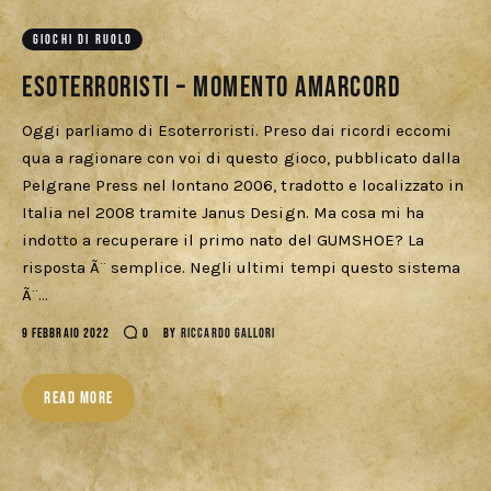
Download
GIOCHI DI RUOLO
Esoterroristi – Momento amarcord
Oggi parliamo di Esoterroristi. Preso dai ricordi eccomi
qua a ragionare con voi di questo gioco, pubblicato dalla
Pelgrane Press nel lontano 2006, tradotto e localizzato in
Italia nel 2008 tramite Janus Design. Ma cosa mi ha
indotto a recuperare il primo nato del GUMSHOE? La
risposta Ã¨ semplice. Negli ultimi tempi questo sistema
Ã¨…
9 FEBBRAIO 2022
0
BY
RICCARDO GALLORI
READ MORE