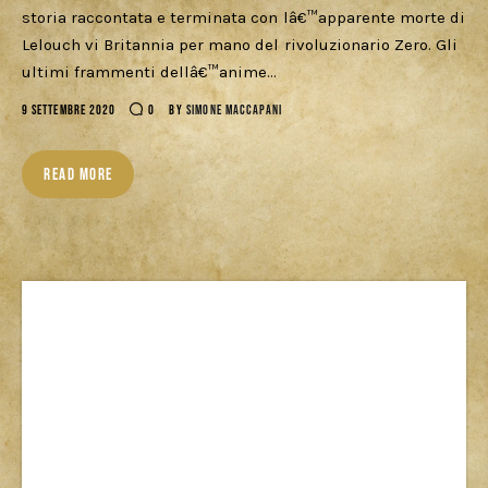
Download
storia raccontata e terminata con lâ€™apparente morte di
Lelouch vi Britannia per mano del rivoluzionario Zero. Gli
ultimi frammenti dellâ€™anime…
9 SETTEMBRE 2020
0
BY
SIMONE MACCAPANI
READ MORE