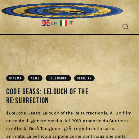
IT
EN
Fantascienza
Fantasy
Games
CINEMA
NEWS
RECENSIONI
SERIE TV
Code Geass: Lelouch of the
Recensioni
Re:surrection
Libri e fumetti
â€œCode Geass: Lelouch of the Re:surrectionâ€ Ã¨ un film
animato di genere mecha del 2019 prodotto da Sunrise e
Cercatori
diretto da GorÅ Taniguchi, giÃ regista della serie
animata. La pellicola si pone come continuazione della