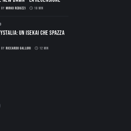
BY
MIRKO REBUZZI
18 MIN
O
ystalia: Un Isekai che spazza
BY
RICCARDO GALLORI
12 MIN