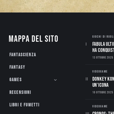
Mappa del sito
GIOCHI DI RUOL
Fabula Ulti
ha conquis
Fantascienza
13 OTTOBRE 2025
Fantasy
VIDEOGAME
Donkey Kon
Games
un’Icona
Recensioni
10 OTTOBRE 2025
Libri e fumetti
VIDEOGAME
CRONOS: TH