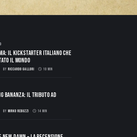
O
ma: il Kickstarter italiano che
tato il mondo
BY
RICCARDO GALLORI
10 MIN
g Bananza: Il Tributo ad
BY
MIRKO REBUZZI
14 MIN
E NEW DAWN – La Recensione