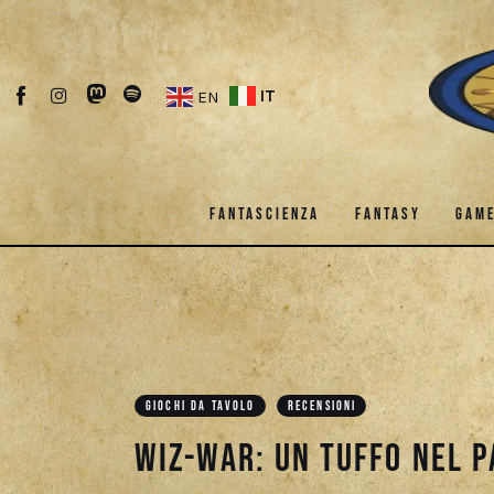
Fantascienza
Fantasy
IT
EN
Games
Recensioni
FANTASCIENZA
FANTASY
GAM
Libri e fumetti
Cercatori
FANTASCIENZA
FANTASY
Download
GIOCHI DA TAVOLO
RECENSIONI
Wiz-War: Un tuffo nel 