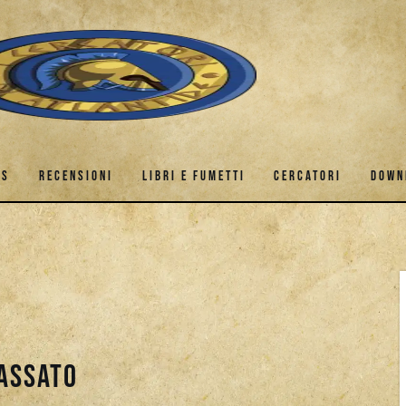
ES
RECENSIONI
LIBRI E FUMETTI
CERCATORI
DOWN
GAMES
RECENSIONI
LIBRI E FUMETTI
CERCATORI
passato