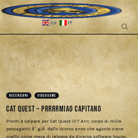
IT
EN
Fantascienza
Fantasy
Games
Recensioni
RECENSIONI
VIDEOGAME
Libri e fumetti
Cat Quest – Prrrrmiao capitano
Pronti a salpare per Cat Quest III? Arrr, corpo di mille
Cercatori
pescegatti! Ãˆ giÃ dallo scorso anno che agosto viene
scelto come mese di release da diverse software house.