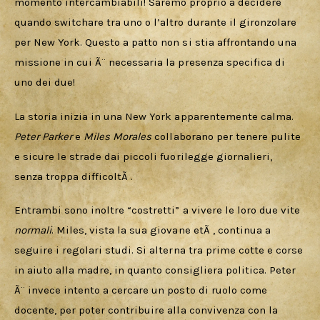
momento intercambiabili! Saremo proprio a decidere 
quando switchare tra uno o l’altro durante il gironzolare 
per New York. Questo a patto non si stia affrontando una 
missione in cui Ã¨ necessaria la presenza specifica di 
uno dei due!
La storia inizia in una New York apparentemente calma. 
Peter Parker
 e 
Miles Morales
 collaborano per tenere pulite 
e sicure le strade dai piccoli fuorilegge giornalieri, 
senza troppa difficoltÃ .
Entrambi sono inoltre “costretti” a vivere le loro due vite 
normali
. Miles, vista la sua giovane etÃ , continua a 
seguire i regolari studi. Si alterna tra prime cotte e corse 
in aiuto alla madre, in quanto consigliera politica. Peter 
Ã¨ invece intento a cercare un posto di ruolo come 
docente, per poter contribuire alla convivenza con la 