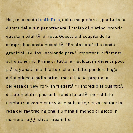
Noi, in locanda 
LostInDice
, abbiamo preferito, per tutta la 
durata della run per ottenere il trofeo di platino, proprio 
questa modalitÃ  di resa. Questo a discapito della 
sempre blasonata modalitÃ  “Prestazioni” che rende 
granitici i 60 fps, lasciando perÃ² importanti differenze 
sullo schermo. Prima di tutto la risoluzione diventa poco 
piÃ¹ sgranata, ma il fattore che ha fatto pendere l’ago 
della bilancia sulla prima modalitÃ  Ã¨ proprio la 
bellezza di New York. In “FedeltÃ ” l’incredibile quantitÃ  
di automobili e passanti, rende la cittÃ  incredibile. 
Sembra sia veramente viva e pulsante, senza contare la 
resa del ray tracing che illumina il mondo di gioco in 
maniera suggestiva e realistica.