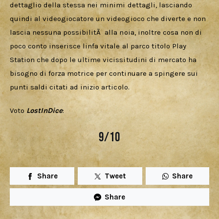
dettaglio della stessa nei minimi dettagli, lasciando 
quindi al videogiocatore un videogioco che diverte e non 
lascia nessuna possibilitÃ  alla noia, inoltre cosa non di 
poco conto inserisce linfa vitale al parco titolo Play 
Station che dopo le ultime vicissitudini di mercato ha 
bisogno di forza motrice per continuare a spingere sui 
punti saldi citati ad inizio articolo.
Voto 
LostInDice
:
9/10
Share
Tweet
Share
Share