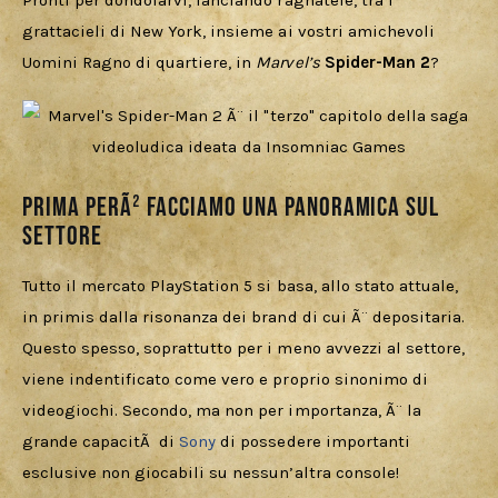
Pronti per dondolarvi, lanciando ragnatele, tra i 
Cercatori
grattacieli di New York, insieme ai vostri amichevoli 
Uomini Ragno di quartiere, in 
Marvel’s 
Spider-Man 2
?
Download
Prima perÃ² facciamo una panoramica sul
settore
Tutto il mercato PlayStation 5 si basa, allo stato attuale, 
in primis dalla risonanza dei brand di cui Ã¨ depositaria. 
Questo spesso, soprattutto per i meno avvezzi al settore, 
viene indentificato come vero e proprio sinonimo di 
videogiochi. Secondo, ma non per importanza, Ã¨ la 
grande capacitÃ  di 
Sony
 di possedere importanti 
esclusive non giocabili su nessun’altra console!