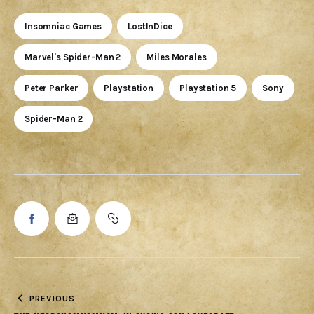
Insomniac Games
LostInDice
Marvel's Spider-Man 2
Miles Morales
Peter Parker
Playstation
Playstation 5
Sony
Spider-Man 2
PREVIOUS