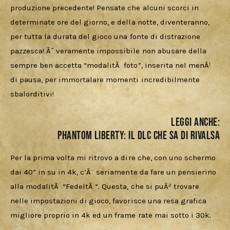
produzione precedente! Pensate che alcuni scorci in 
determinate ore del giorno, e della notte, diventeranno, 
per tutta la durata del gioco una fonte di distrazione 
pazzesca! Ãˆ veramente impossibile non abusare della 
sempre ben accetta “modalitÃ  foto”, inserita nel menÃ¹ 
di pausa, per immortalare momenti incredibilmente 
sbalorditivi!
LEGGI ANCHE:
PHANTOM LIBERTY: IL DLC CHE SA DI RIVALSA
Per la prima volta mi ritrovo a dire che, con uno schermo 
dai 40” in su in 4k, c’Ã¨ seriamente da fare un pensierino 
alla modalitÃ  “FedeltÃ “. Questa, che si puÃ² trovare 
nelle impostazioni di gioco, favorisce una resa grafica 
migliore proprio in 4k ed un frame rate mai sotto i 30k.