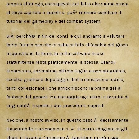
proprio alter ego, consapevoli del fatto che siamo ormai 
al terzo capitolo e quindi si puÃ² ritenere concluso il 
tutorial del gameplay e del combat system. 
GiÃ  perchÃ© in fin dei conti, e qui andiamo a valutare 
forse l’unico neo che ci salta subito all’occhio del gioco 
in questione, la formula della software house 
statunitense resta praticamente la stessa. Grandi 
dinamismo, adrenalina, ottimo taglio cinematografico, 
eccelsa grafica e doppiaggio, bella sensazione ludica, 
tanti collezionabili che arricchiscono la brama della 
fanbase del genere. Ma non aggiunge altro in termini di 
originalitÃ  rispetto i due precedenti capitoli. 
Neo che, a nostro avviso, in questo caso Ã¨ decisamente 
trascurabile. L’azienda non si Ã¨ di certo adagiata sugli 
allori, il lavoro e l’impegno Ã¨ tangibile in ogni suo 