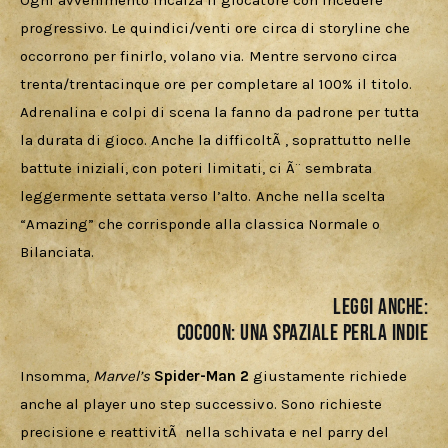
Ogni avvenimento incalza il giocatore con incedere 
progressivo. Le quindici/venti ore circa di storyline che 
occorrono per finirlo, volano via. Mentre servono circa 
trenta/trentacinque ore per completare al 100% il titolo. 
Adrenalina e colpi di scena la fanno da padrone per tutta 
la durata di gioco. Anche la difficoltÃ , soprattutto nelle 
battute iniziali, con poteri limitati, ci Ã¨ sembrata 
leggermente settata verso l’alto. Anche nella scelta 
“Amazing” che corrisponde alla classica Normale o 
Bilanciata.
LEGGI ANCHE:
COCOON: UNA SPAZIALE PERLA INDIE
Insomma, 
Marvel’s 
Spider-Man 2
 giustamente richiede 
anche al player uno step successivo. Sono richieste 
precisione e reattivitÃ  nella schivata e nel parry del 