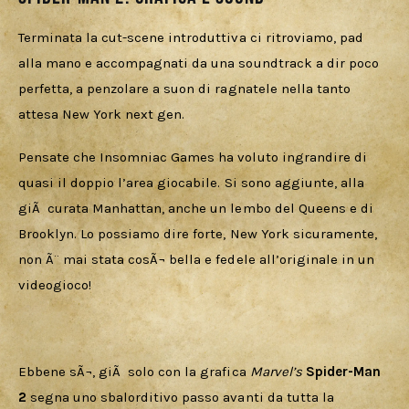
Terminata la cut-scene introduttiva ci ritroviamo, pad 
alla mano e accompagnati da una soundtrack a dir poco 
perfetta, a penzolare a suon di ragnatele nella tanto 
attesa New York next gen.
Pensate che Insomniac Games ha voluto ingrandire di 
quasi il doppio l’area giocabile. Si sono aggiunte, alla 
giÃ  curata Manhattan, anche un lembo del Queens e di 
Brooklyn. Lo possiamo dire forte, New York sicuramente, 
non Ã¨ mai stata cosÃ¬ bella e fedele all’originale in un 
videogioco!
Ebbene sÃ¬, giÃ  solo con la grafica 
Marvel’s 
Spider-Man 
2
 segna uno sbalorditivo passo avanti da tutta la 