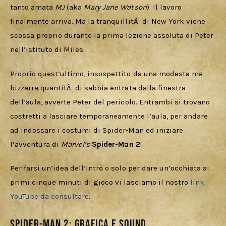
tanto amata 
MJ
 (aka 
Mary Jane Watson
). Il lavoro 
finalmente arriva. Ma la tranquillitÃ  di New York viene 
scossa proprio durante la prima lezione assoluta di Peter 
nell’istituto di Miles. 
Proprio quest’ultimo, insospettito da una modesta ma 
bizzarra quantitÃ  di sabbia entrata dalla finestra 
dell’aula, avverte Peter del pericolo. Entrambi si trovano 
costretti a lasciare temporaneamente l’aula, per andare 
ad indossare i costumi di Spider-Man ed iniziare 
l’avventura di 
Marvel’s 
Spider-Man 2
!
Per farsi un’idea dell’intro o solo per dare un’occhiata ai 
primi cinque minuti di gioco vi lasciamo il nostro 
link 
YouTube da consultare
.
Spider-Man 2: grafica e sound