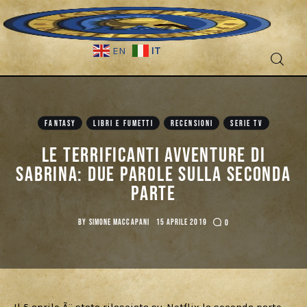
IT
EN
Fantascienza
FANTASY
LIBRI E FUMETTI
RECENSIONI
SERIE TV
Fantasy
Le terrificanti avventure di
Games
Sabrina: Due parole sulla seconda
parte
Recensioni
BY
SIMONE MACCAPANI
15 APRILE 2019
0
Libri e fumetti
Cercatori