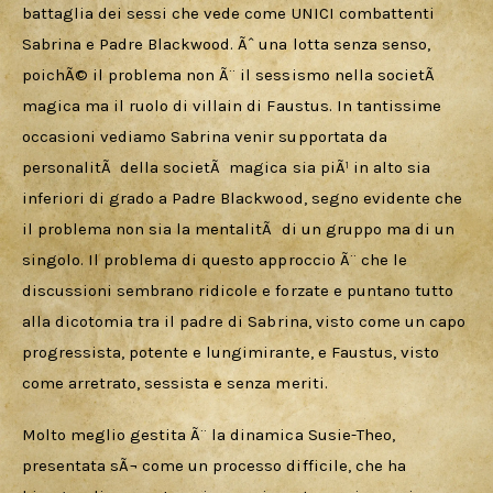
battaglia dei sessi che vede come UNICI combattenti 
Sabrina e Padre Blackwood. Ãˆ una lotta senza senso, 
poichÃ© il problema non Ã¨ il sessismo nella societÃ  
magica ma il ruolo di villain di Faustus. In tantissime 
occasioni vediamo Sabrina venir supportata da 
personalitÃ  della societÃ  magica sia piÃ¹ in alto sia 
inferiori di grado a Padre Blackwood, segno evidente che 
il problema non sia la mentalitÃ  di un gruppo ma di un 
singolo. Il problema di questo approccio Ã¨ che le 
discussioni sembrano ridicole e forzate e puntano tutto 
alla dicotomia tra il padre di Sabrina, visto come un capo 
progressista, potente e lungimirante, e Faustus, visto 
come arretrato, sessista e senza meriti.
Molto meglio gestita Ã¨ la dinamica Susie-Theo, 
presentata sÃ¬ come un processo difficile, che ha 