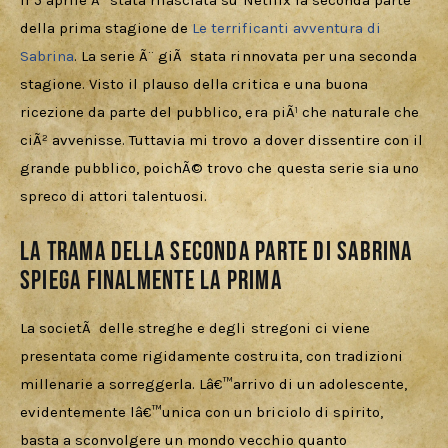
Download
Il 5 aprile Ã¨ stata rilasciata su Netflix la seconda parte 
della prima stagione de 
Le terrificanti avventura di 
Sabrina
. La serie Ã¨ giÃ  stata rinnovata per una seconda 
stagione. Visto il plauso della critica e una buona 
ricezione da parte del pubblico, era piÃ¹ che naturale che 
ciÃ² avvenisse. Tuttavia mi trovo a dover dissentire con il 
grande pubblico, poichÃ© trovo che questa serie sia uno 
spreco di attori talentuosi.
La trama della seconda parte di Sabrina
spiega finalmente la prima
La societÃ  delle streghe e degli stregoni ci viene 
presentata come rigidamente costruita, con tradizioni 
millenarie a sorreggerla. Lâ€™arrivo di un adolescente, 
evidentemente lâ€™unica con un briciolo di spirito, 
basta a sconvolgere un mondo vecchio quanto 