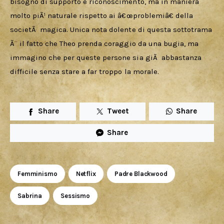
bisogno di supporto e riconoscimento, ma in maniera 
molto piÃ¹ naturale rispetto ai â€œproblemiâ€ della 
societÃ  magica. Unica nota dolente di questa sottotrama 
Ã¨ il fatto che Theo prenda coraggio da una bugia, ma 
immagino che per queste persone sia giÃ  abbastanza 
difficile senza stare a far troppo la morale.
Share
Tweet
Share
Share
Femminismo
Netflix
Padre Blackwood
Sabrina
Sessismo