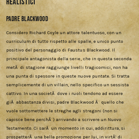
realistici
Padre Blackwood
Considero Richard Coyle un attore talentuoso, con un 
curriculum di tutto rispetto alle spalle, e unico punto 
positivo del personaggio di Faustus Blackwood. Il 
principale antagonista della serie, che in questa seconda 
metÃ  di stagione raggiunge livelli tragicomici, non ha 
una punta di spessore in queste nuove puntate. Si tratta 
semplicemente di un villain, nello specifico un sessista 
cattivo. In una societÃ  dove i ruoli tendono ad essere 
giÃ  abbastanza divisi, padre Blackwood Ã¨ quello che 
vuole sottomettere le streghe agli stregoni (non si 
capisce bene perchÃ¨) arrivando a scrivere un Nuovo 
Testamento. Ci sarÃ  un momento in cui, addirittura, si 
prospetterÃ  una bella promozione per lui, in virtÃ¹ di 