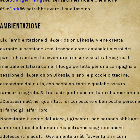
â€œ
Stranger Things
â€, senza dimenticare che anche
â€œ
Dark
â€ potrebbe avere il suo fascino.
Ambientazione
Lâ€™ambientazione di â€œKids on Bikesâ€ viene creata
durante la sessione zero, tenendo come capisaldi alcuni dei
punti che aiutano le avventure a esser vissute al meglio. Il
manuale enfatizza come il luogo perfetto per una campagna o
sessione di â€œKids on Bikesâ€ siano le piccole cittadine,
circondate dal nulla, con pochi abitanti e qualche oscuro
rumour o segreto. Si tratta di quelli che in Italia chiameremmo
â€œpaesiniâ€, nei quali tutti si conoscono e ben poche persone
si fanno gli affari loro.
Nonostante il nome del gioco, i giocatori non saranno obbligati
a interpretare dei bambini ma potranno scegliere anche
adolescenti e adulti. Ovviamente unâ€™avventura in cui i