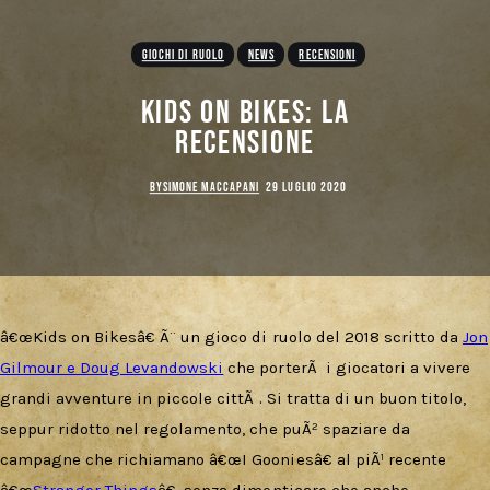
GIOCHI DI RUOLO
NEWS
RECENSIONI
Kids on Bikes: La
Recensione
BY
SIMONE MACCAPANI
29 LUGLIO 2020
â€œKids on Bikesâ€ Ã¨ un gioco di ruolo del 2018 scritto da
Jon
Gilmour e Doug Levandowski
che porterÃ i giocatori a vivere
grandi avventure in piccole cittÃ . Si tratta di un buon titolo,
seppur ridotto nel regolamento, che puÃ² spaziare da
campagne che richiamano â€œI Gooniesâ€ al piÃ¹ recente