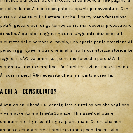
Il manuale di â€œKids on Bikesâ€ si compone di 169 pagine, di
cui oltre la metÃ sono occupate da spunti per avventure. Con
oltre 22 idee su cui riflettere, anche il party meno fantasioso
potrÃ giocare per lungo tempo senza mai doversi preoccupare
di nulla. A questo si aggiunge una lunga introduzione sulla
sicurezza delle persone al tavolo, uno spazio per la creazione di
personaggi queer e qualche analisi sulla correttezza storica. Le
regole in sÃ©, va ammesso, sono molto poche perchÃ© il
sistema Ã¨ molto semplice. Lâ€™ambientazione naturalmente
Ã¨ scarna perchÃ© necessita che sia il party a crearla.
A chi Ã¨ consigliato?
â€œKids on Bikesâ€ Ã¨ consigliato a tutti coloro che vogliono
vivere avventure alla â€œStranger Thingsâ€ dal quale
chiaramente il gioco attinge a piene mani. Coloro che non
amano questo genere di storie avranno pochi incentivi a