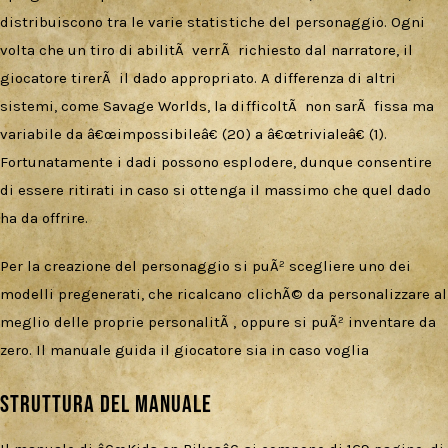
distribuiscono tra le varie statistiche del personaggio. Ogni
volta che un tiro di abilitÃ verrÃ richiesto dal narratore, il
giocatore tirerÃ il dado appropriato. A differenza di altri
sistemi, come Savage Worlds, la difficoltÃ non sarÃ fissa ma
variabile da â€œimpossibileâ€ (20) a â€œtrivialeâ€ (1).
Fortunatamente i dadi possono esplodere, dunque consentire
di essere ritirati in caso si ottenga il massimo che quel dado
ha da offrire.
Per la creazione del personaggio si puÃ² scegliere uno dei
modelli pregenerati, che ricalcano clichÃ© da personalizzare al
meglio delle proprie personalitÃ , oppure si puÃ² inventare da
zero. Il manuale guida il giocatore sia in caso voglia
Struttura del manuale