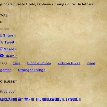
giocare questo titolo, sebbene rimanga di facile lettura.
Total
0
Shares
Share
0
Tweet
0
Share
0
Share
0
Tags:
dark
Gioco di Ruolo
kids on bikes
need
games
Stranger Things
SHARE POST
Previous
Alicization â€“ War of the Underworld II: Episode II