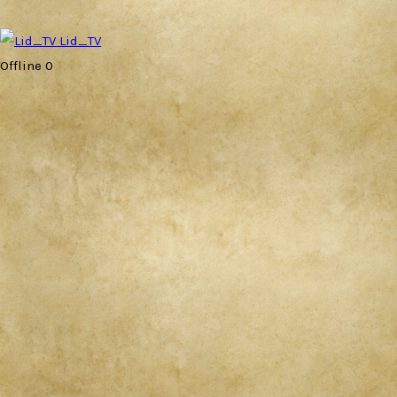
Lid_TV
Offline
0