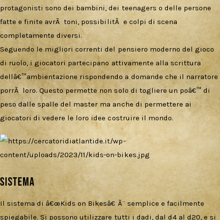
protagonisti sono dei bambini, dei teenagers o delle persone
fatte e finite avrÃ toni, possibilitÃ e colpi di scena
completamente diversi.
Seguendo le migliori correnti del pensiero moderno del gioco
di ruolo, i giocatori partecipano attivamente alla scrittura
dellâ€™ambientazione rispondendo a domande che il narratore
porrÃ loro. Questo permette non solo di togliere un poâ€™ di
peso dalle spalle del master ma anche di permettere ai
giocatori di vedere le loro idee costruire il mondo.
Sistema
Il sistema di â€œKids on Bikesâ€ Ã¨ semplice e facilmente
spiegabile. Si possono utilizzare tutti i dadi, dal d4 al d20, e si