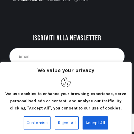
BY
RICCARDO GALLORI
6 OTTOBRE 2025
12 MIN
Iscriviti alla newsletter
We value your privacy
Acconsento al trattamento dei miei dati personali
come indicato nella
Privacy Policy
del sito. *
We use cookies to enhance your browsing experience, serve
INVIA
personalised ads or content, and analyse our traffic. By
clicking "Accept All", you consent to our use of cookies.
Customise
Reject All
Accept All
Cercatori di Atlantide 2025©. Tutti i diritti riservati.