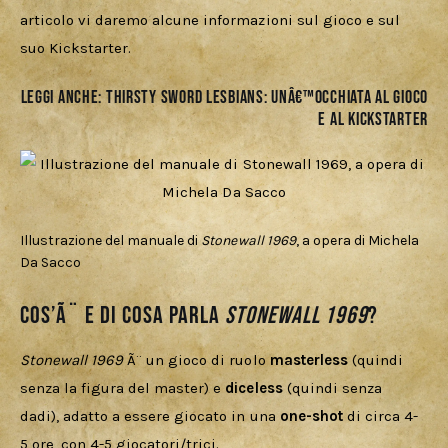
articolo vi daremo alcune informazioni sul gioco e sul 
suo Kickstarter.
Leggi anche:
THIRSTY SWORD LESBIANS: UNâ€™OCCHIATA AL GIOCO
E AL KICKSTARTER
Illustrazione del manuale di
Stonewall 1969
, a opera di Michela
Da Sacco
Cos’Ã¨ e di cosa parla
Stonewall 1969
?
Stonewall 1969
 Ã¨ un gioco di ruolo 
masterless
 (quindi 
senza la figura del master) e 
diceless 
(quindi senza 
dadi), adatto a essere giocato in una 
one-shot
 di circa 4-
5 ore, con 4-5 giocatori/trici.