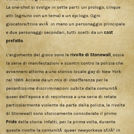
La one-shot si svolge in sette parti: un prologo, cinque 
atti (ognuno con un tema) e un epilogo. Ogni 
giocatore/trice avrÃ  in mano un personaggio principale 
e due personaggi secondari, tutti scelti da un 
cast 
prefatto
. 
L’argomento del gioco sono le 
rivolte di Stonewall
, ossia 
la serie di manifestazioni e scontri contro la polizia che 
avvennero attorno a uno storico locale gay di New York 
nel 1969. Accese da un mix di insofferenza per le 
pesantissime discriminazioni subite dalla comunitÃ  
queer dell’epoca e di resistenza a una serie di retate 
particolarmente violente da parte della polizia, le rivolte 
di Stonewall sono storicamente considerate il primo 
Pride 
della storia. Infatti, per la prima volta, durante 
queste rivolte la comunitÃ  queer newyorkese sfilÃ² in 