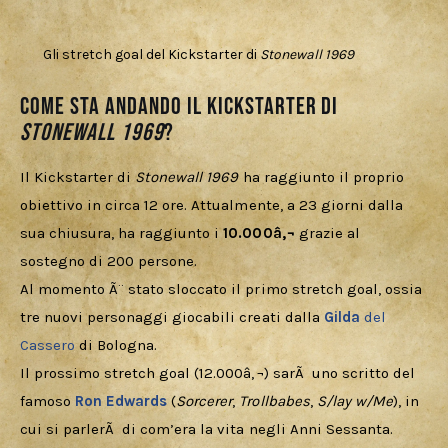
Gli stretch goal del Kickstarter di
Stonewall 1969
Come sta andando il Kickstarter di
Stonewall 1969
?
Il Kickstarter di 
Stonewall 1969
 ha raggiunto il proprio 
obiettivo in circa 12 ore. Attualmente, a 23 giorni dalla 
sua chiusura, ha raggiunto i 
10.000â‚¬
 grazie al 
sostegno di 200 persone.
Al momento Ã¨ stato sloccato il primo stretch goal, ossia 
tre nuovi personaggi giocabili creati dalla 
Gilda
 del 
Cassero
 di Bologna.
Il prossimo stretch goal (12.000â‚¬) sarÃ  uno scritto del 
famoso 
Ron Edwards
 (
Sorcerer
, 
Trollbabes
, 
S/lay w/Me
), in 
cui si parlerÃ  di com’era la vita negli Anni Sessanta.