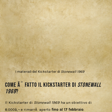
I materiali del Kickstarter di
Stonewall 1969
Come Ã¨ fatto il Kickstarter di
Stonewall
1969
?
Il Kickstarter di 
Stonewall 1969
 ha un obiettivo di 
8.000â‚¬ e rimarrÃ  aperto 
fino al 17 febbraio
.