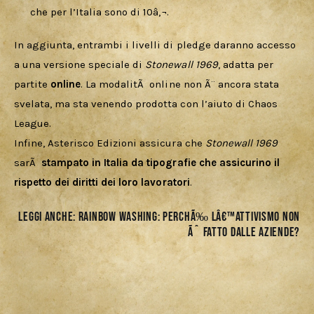
che per l’Italia sono di 10â‚¬.
In aggiunta, entrambi i livelli di pledge daranno accesso 
a una versione speciale di 
Stonewall 1969
, adatta per 
partite 
online
. La modalitÃ  online non Ã¨ ancora stata 
svelata, ma sta venendo prodotta con l’aiuto di Chaos 
League.
Infine, Asterisco Edizioni assicura che 
Stonewall 1969
sarÃ  
stampato in Italia da tipografie che assicurino il 
rispetto dei diritti dei loro lavoratori
. 
Leggi anche:
RAINBOW WASHING: PERCHÃ‰ Lâ€™ATTIVISMO NON
Ãˆ FATTO DALLE AZIENDE?