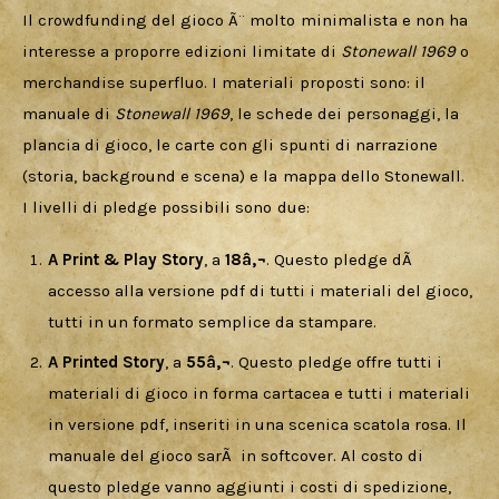
Il crowdfunding del gioco Ã¨ molto minimalista e non ha 
interesse a proporre edizioni limitate di 
Stonewall 1969
 o 
merchandise superfluo. I materiali proposti sono: il 
manuale di 
Stonewall 1969
, le schede dei personaggi, la 
plancia di gioco, le carte con gli spunti di narrazione 
(storia, background e scena) e la mappa dello Stonewall.
I livelli di pledge possibili sono due:
A Print & Play Story
, a
18â‚¬
. Questo pledge dÃ
accesso alla versione pdf di tutti i materiali del gioco,
tutti in un formato semplice da stampare.
A Printed Story
, a
55â‚¬
. Questo pledge offre tutti i
materiali di gioco in forma cartacea e tutti i materiali
in versione pdf, inseriti in una scenica scatola rosa. Il
manuale del gioco sarÃ in softcover. Al costo di
questo pledge vanno aggiunti i costi di spedizione,