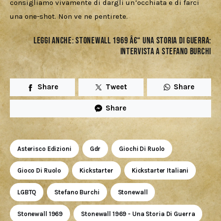
consigliamo vivamente di dargli un’occhiata e di farci 
una one-shot. Non ve ne pentirete.
Leggi anche:
STONEWALL 1969 â€“ UNA STORIA DI GUERRA:
INTERVISTA A STEFANO BURCHI
Share
Tweet
Share
Share
Asterisco Edizioni
Gdr
Giochi Di Ruolo
Gioco Di Ruolo
Kickstarter
Kickstarter Italiani
LGBTQ
Stefano Burchi
Stonewall
Stonewall 1969
Stonewall 1969 - Una Storia Di Guerra