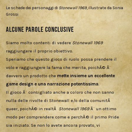
Le schede dei personaggi di
Stonewall 1969
, illustrate da Sonia
Grossi
Alcune parole conclusive
Siamo molto contenti di vedere 
Stonewall 1969
raggiungere il proprio obiettivo. 
Speriamo che questo gioco di ruolo possa prendere il 
volo e raggiungere la fama che merita, poichÃ© Ã¨ 
davvero un prodotto che 
mette insieme un eccellente 
game design e una narrazione potentissima
. 
Il gioco Ã¨ consigliato anche a coloro che non sanno 
nulla delle rivolte di Stonewall e/o della comunitÃ  
queer, poichÃ© in realtÃ  
Stonewall 1969
 Ã¨ un ottimo 
modo per comprendere come e perchÃ© il primo Pride 
sia iniziato. Se non lo avete ancora provato, vi 