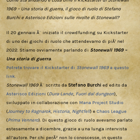
Download
Come sta andando e cosa offre il Kickstarter di Stonewall 
1969 – Una storia di guerra, il gioco di ruolo di Stefano 
Burchi e Asterisco Edizioni sulle rivolte di Stonewall?
Il 20 gennaio Ã¨ iniziato il crowdfunding su Kickstarter 
di uno dei giochi di ruolo che attendevamo di piÃ¹ nel 
2022. Stiamo ovviamente parlando di 
Stonewall 1969 – 
Una storia di guerra
. 
Potrete trovare il Kickstarter di
 Stonewall 1969
 a questo 
link.
Stonewall 1969
 Ã¨ scritto da
 Stefano Burchi
 ed edito da 
Asterisco Edizioni
 (
Dura-Lande
, 
Fuori dal dungeon
), 
sviluppato in collaborazione con 
Mana Project Studio
(
Journey to Ragnarok
, 
Historia
, 
Nightfell
) e 
Chaos League
(
Prima Vennero
). Di questo gioco di ruolo avevamo parlato 
estesamente a dicembre, grazie a una lunga intervista 
all’autore. Per chi perÃ² non lo conoscesse, in questo 