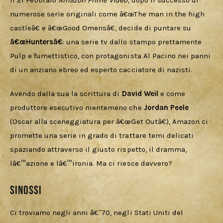
Download
Il 21 Febbraio 
Amazon Prime Video
, dopo il successo di 
numerose serie originali come â€œThe man in the high 
castleâ€ e â€œGood Omensâ€, decide di puntare su 
â€œHuntersâ€
: una serie tv dallo stampo prettamente 
Pulp e fumettistico, con protagonista Al Pacino nei panni 
di un anziano ebreo ed esperto cacciatore di nazisti.
Avendo dalla sua la scrittura di 
David Weil
 e come 
produttore esecutivo nientemeno che 
Jordan Peele 
(Oscar alla sceneggiatura per â€œGet Outâ€), Amazon ci 
promette una serie in grado di trattare temi delicati 
spaziando attraverso il giusto rispetto, il dramma, 
lâ€™azione e lâ€™ironia. Ma ci riesce davvero?
Sinossi
Ci troviamo negli anni â€˜70, negli Stati Uniti del 