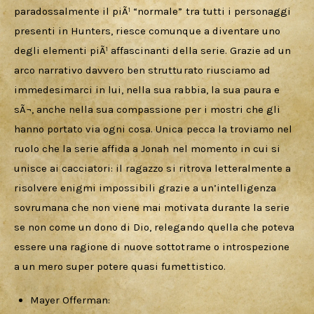
paradossalmente il piÃ¹ “normale” tra tutti i personaggi 
presenti in Hunters, riesce comunque a diventare uno 
degli elementi piÃ¹ affascinanti della serie. Grazie ad un 
arco narrativo davvero ben strutturato riusciamo ad 
immedesimarci in lui, nella sua rabbia, la sua paura e 
sÃ¬, anche nella sua compassione per i mostri che gli 
hanno portato via ogni cosa. Unica pecca la troviamo nel 
ruolo che la serie affida a Jonah nel momento in cui si 
unisce ai cacciatori: il ragazzo si ritrova letteralmente a 
risolvere enigmi impossibili grazie a un’intelligenza 
sovrumana che non viene mai motivata durante la serie 
se non come un dono di Dio, relegando quella che poteva 
essere una ragione di nuove sottotrame o introspezione 
a un mero super potere quasi fumettistico.
Mayer Offerman: