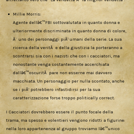
Millie Morris:
Agente dellâ€™FBI sottovalutata in quanto donna e
ulteriormente discriminata in quanto donna di colore,
Ã¨ uno dei personaggi piÃ¹ umani della serie. La sua
ricerca della veritÃ e della giustizia la porteranno a
scontrarsi sia con i nazisti che con i cacciatori, ma
nonostante venga costantemente accerchiata
dallâ€™oscuritÃ pare non esserne mai davvero
macchiata. Un personaggio per nulla scontato, anche
se i piÃ¹ potrebbero infastidirsi per la sua
caratterizzazione forse troppo politically correct.
I Cacciatori dovrebbero essere il punto focale della 
trama, ma spesso e volentieri vengono ridotti a figurine: 
nella loro appartenenza al gruppo troviamo lâ€™unico 