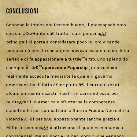
Conclusioni
Sebbene le intenzioni fossero buone, il pressapochismo 
con cui â€œHuntersâ€ tratta i suoi personaggi 
principali ci porta a considerare poco le loro vicende 
personali (come la caccia, che doveva essere il clou della 
serie!) e ci fa appassionare a tuttâ€™altro: uno splendido 
esempio Ã¨ 
lâ€™operazione Paperclip 
, una vicenda 
realmente accaduta mediante la quale il governo 
americano ha di fatto â€œripulitoâ€ il curriculum di 
alcuni eminenti nazisti, mostri in carne ed ossa, per 
reintegrarli in America e sfruttarne le competenze 
scientifiche per combattere la Guerra Fredda. Non solo la 
vicenda Ã¨ di per sÃ© appassionante (anche grazie a 
Millie, il personaggio attraverso il quale ne veniamo a 
conoscenza), ma gli spot e i sipari comici che vengono 