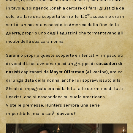
in tavola, spingendo Jonah a cercare di farsi giustizia da 
solo. e a fare una scoperta terribile: lâ€™assassino era in 
veritÃ  un nazista nascosto in America dalla fine della 
guerra, proprio uno degli aguzzini che tormentavano gli 
incubi della sua cara nonna.
Saranno proprio queste scoperte e i tentativi impacciati 
di vendetta ad avvicinarlo ad un gruppo di 
cacciatori di 
nazisti
 capitanati da 
Mayer Offerman
 (Al Pacino), amico 
di lunga data della nonna, anche lui sopravvissuto alla 
Shoah e impegnato ora nella lotta allo sterminio di tutti 
i nazisti che si nascondono su suolo americano.
Viste le premesse, Hunters sembra una serie 
imperdibile, ma lo sarÃ  davvero?