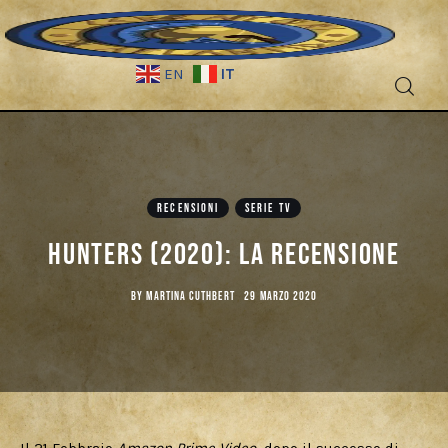
IT
EN
Fantascienza
Fantasy
RECENSIONI
SERIE TV
Games
Hunters (2020): La Recensione
Recensioni
BY
MARTINA CUTHBERT
29 MARZO 2020
Libri e fumetti
Cercatori