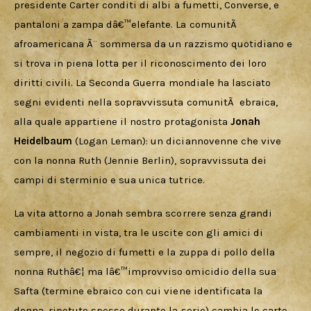
presidente Carter conditi di albi a fumetti, Converse, e 
pantaloni a zampa dâ€™elefante. La comunitÃ  
afroamericana Ã¨ sommersa da un razzismo quotidiano e 
si trova in piena lotta per il riconoscimento dei loro 
diritti civili. La Seconda Guerra mondiale ha lasciato 
segni evidenti nella sopravvissuta comunitÃ  ebraica, 
alla quale appartiene il nostro protagonista 
Jonah 
Heidelbaum
 (Logan Leman): un diciannovenne che vive 
con la nonna Ruth (Jennie Berlin), sopravvissuta dei 
campi di sterminio e sua unica tutrice.
La vita attorno a Jonah sembra scorrere senza grandi 
cambiamenti in vista, tra le uscite con gli amici di 
sempre, il negozio di fumetti e la zuppa di pollo della 
nonna Ruthâ€¦ ma lâ€™improvviso omicidio della sua 
Safta (termine ebraico con cui viene identificata la 
donna, ripetuto spesso durante la serie) cambia le carte 