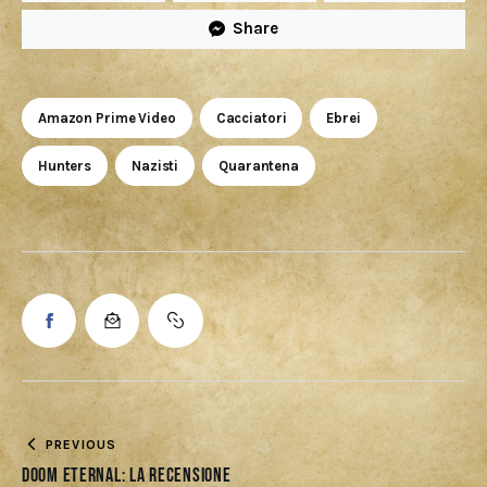
Share
Amazon Prime Video
Cacciatori
Ebrei
Hunters
Nazisti
Quarantena
PREVIOUS
Doom Eternal: La Recensione