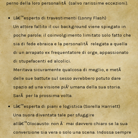
perno della loro personalitÃ  (salvo rarissime eccezioni).
Lâ€™esperto di travestimenti (Lonny Flash)
Un attore fallito il cui background viene spiegato in
poche parole: il coinvolgimento limitato solo fatto che
sia di fede ebraica e la personalitÃ relegata a quella
di un arrapato ex frequentatore di orge, appassionato
di stupefacenti ed alcolici.
Meritava sicuramente qualcosa di meglio, e metÃ
delle sue battute sul sesso avrebbero potuto dare
spazio ad una visione piÃ¹ umana della sua storia.
SarÃ per la prossima volta.
Lâ€™esperta di piani e logistica (Sorella Harriett)
Una suora diventata tale per sfuggire
allâ€™Olocausto: non Ã¨ mai davvero chiaro se la sua
conversione sia vera o solo una scena. Indossa sempre