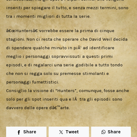
inseriti per spiegare il tutto, e senza mezzi termini, sono 
tra i momenti migliori di tutta la serie.
â€œHuntersâ€ vorrebbe essere la prima di cinque 
stagioni. Non ci resta che sperare che David Weil decida 
di spendere qualche minuto in piÃ¹ ad identificare 
meglio i personaggi sopravvissuti a questi primi 
episodi, e di regalarci una serie godibile a tutto tondo 
che non si regga solo su premesse stimolanti e 
personaggi fumettistici.
Consiglio la visione di “Hunters”, comunque, fosse anche 
solo per gli spot inseriti qua e lÃ  tra gli episodi: sono 
davvero delle opere dâ€™arte.
Share
Tweet
Share