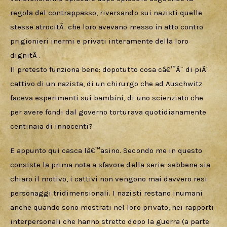
regola del contrappasso, riversando sui nazisti quelle 
stesse atrocitÃ  che loro avevano messo in atto contro 
prigionieri inermi e privati interamente della loro 
dignitÃ .
Il pretesto funziona bene: dopotutto cosa câ€™Ã¨ di piÃ¹ 
cattivo di un nazista, di un chirurgo che ad Auschwitz 
faceva esperimenti sui bambini, di uno scienziato che 
per avere fondi dal governo torturava quotidianamente 
centinaia di innocenti?
E appunto qui casca lâ€™asino. Secondo me in questo 
consiste la prima nota a sfavore della serie: sebbene sia 
chiaro il motivo, i cattivi non vengono mai davvero resi 
personaggi tridimensionali. I nazisti restano inumani 
anche quando sono mostrati nel loro privato, nei rapporti 
interpersonali che hanno stretto dopo la guerra (a parte 