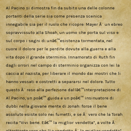
Al Pacino si dimostra fin da subito una delle colonne 
portanti della serie sia come presenza scenica 
innegabile sia per il ruolo che ricopre: Mayer Ã¨ un ebreo 
sopravvissuto alla Shoah, un uomo che porta sul viso e 
sul corpo i segni di unâ€™esistenza tormentata, nel 
cuore il dolore per le perdite dovute alla guerra e alla 
vita dopo il grande sterminio. Innamorato di Ruth fin 
dagli orrori nel campo di sterminio organizza con lei la 
caccia al nazista, per liberare il mondo dai mostri che li 
hanno vessati e costretti a separarsi nel dolore. Tutto 
questo Ã¨ reso alla perfezione dallâ€™interpretazione di 
Al Pacino, un poâ€™ guida e un poâ€™ insinuatore di 
dubbi nella giovane mente di Jonah: forse il bene 
assoluto esiste solo nei fumetti, e se Ã¨ vero che la Torah 
recita “Vivi bene. Eâ€™ la miglior vendetta”, a volte Ã¨ 
altrettanto vero che “La vendetta Ã¨ la miglior vendetta”. 