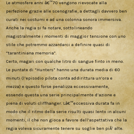
Le atmosfere anni â€™70 vengono rievocate alla 
perfezione grazie alle scenografie, a dettagli davvero ben 
curati nei costumi e ad una colonna sonora immersiva. 
Anche la regia si fa notare, sottolineando 
magistralmente i momenti di maggior tensione con uno 
stile che potremmo azzardarci a definire quasi di 
“tarantiniana memoria”.
Certo, magari con qualche litro di sangue finto in meno.
Le puntate di “Hunters” hanno una durata media di 60 
minuti (l’episodio pilota conta addirittura un’ora e 
mezza) e questo forse penalizza eccessivamente, 
essendo questa una serie principalmente d’azione e 
piena di voluti cliffhanger. Lâ€™eccessiva durata fa in 
modo che il ritmo della serie risulti quasi lento in alcuni 
momenti, il che non gioca a favore dell’aspettativa che la 
regia voleva sicuramente tenere su soglie ben piÃ¹ alte.