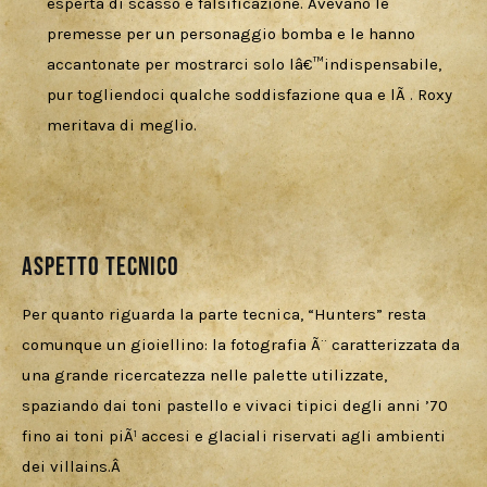
esperta di scasso e falsificazione. Avevano le
premesse per un personaggio bomba e le hanno
accantonate per mostrarci solo lâ€™indispensabile,
pur togliendoci qualche soddisfazione qua e lÃ . Roxy
meritava di meglio.
Aspetto Tecnico
Per quanto riguarda la parte tecnica, “Hunters” resta 
comunque un gioiellino: la fotografia Ã¨ caratterizzata da 
una grande ricercatezza nelle palette utilizzate, 
spaziando dai toni pastello e vivaci tipici degli anni ’70 
fino ai toni piÃ¹ accesi e glaciali riservati agli ambienti 
dei villains.Â 