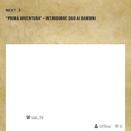
NEXT
“Prima Avventura” – Introdurre D&D ai bambini
Lid_TV
Offline
0