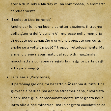
storia di Mindy e Murray mi ha commossa, lo ammetto
candidamente.
Il soldato (Joe Torrance)
Anche per lui, una buona caratterizzazione. Il trauma
della guerra del Vietnam Ã¨ impresso nella memoria
di questo personaggio e ci viene spiegato con cura,
anche se a volte un poâ€™ troppo frettolosamente. Ma
almeno viene risparmiato dal ruolo di marginale
macchietta a cui sono relegati la maggior parte degli
altri personaggi.
La falsaria (Roxy Jones)
Il personaggio che mi ha fatto piÃ¹ rabbia di tutti. Una
giovane e bellissima donna afroamericana, divorziata
e con una figlia, appassionatamente impegnata nella
lotta alle discriminazioni ma in segreto cacciatrice ed