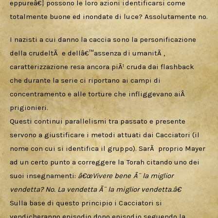
eppureâ€¦ possono le loro azioni identificarsi come 
totalmente buone ed inondate di luce? Assolutamente no.
I nazisti a cui danno la caccia sono la personificazione 
della crudeltÃ  e dellâ€™assenza di umanitÃ , 
caratterizzazione resa ancora piÃ¹ cruda dai flashback 
che durante la serie ci riportano ai campi di 
concentramento e alle torture che infliggevano aiÂ  
prigionieri.
Questi continui parallelismi tra passato e presente 
servono a giustificare i metodi attuati dai Cacciatori (il 
nome con cui si identifica il gruppo). SarÃ  proprio Mayer 
ad un certo punto a correggere la Torah citando uno dei 
suoi insegnamenti: 
â€œVivere bene Ã¨ la miglior 
vendetta? No. La vendetta Ã¨ la miglior vendetta.â€
Sulla base di questo principio i Cacciatori si 
vendicheranno episodio dopo episodio seguendo la 