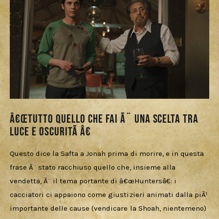
â€œTutto quello che fai Ã¨ una scelta tra
Luce e OscuritÃ â€
Questo dice la Safta a Jonah prima di morire, e in questa 
frase Ã¨ stato racchiuso quello che, insieme alla 
vendetta, Ã¨ il tema portante di â€œHuntersâ€: i 
cacciatori ci appaiono come giustizieri animati dalla piÃ¹ 
importante delle cause (vendicare la Shoah, nientemeno) 