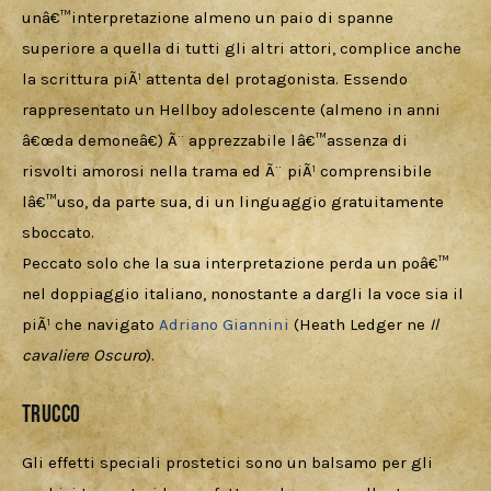
unâ€™interpretazione almeno un paio di spanne 
superiore a quella di tutti gli altri attori, complice anche 
la scrittura piÃ¹ attenta del protagonista. Essendo 
rappresentato un Hellboy adolescente (almeno in anni 
â€œda demoneâ€) Ã¨ apprezzabile lâ€™assenza di 
risvolti amorosi nella trama ed Ã¨ piÃ¹ comprensibile 
lâ€™uso, da parte sua, di un linguaggio gratuitamente 
sboccato. 
Peccato solo che la sua interpretazione perda un poâ€™ 
nel doppiaggio italiano, nonostante a dargli la voce sia il 
piÃ¹ che navigato 
Adriano Giannini
 (Heath Ledger ne 
Il 
cavaliere Oscuro
). 
Trucco
Gli effetti speciali prostetici sono un balsamo per gli 