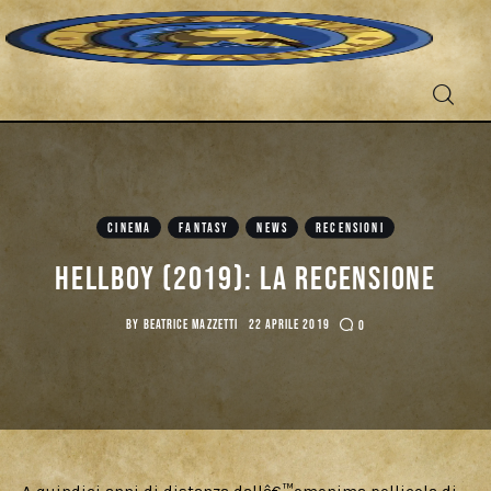
Fantascienza
Fantasy
CINEMA
FANTASY
NEWS
RECENSIONI
Games
Hellboy (2019): La Recensione
Recensioni
BY
BEATRICE MAZZETTI
22 APRILE 2019
0
Libri e fumetti
Cercatori