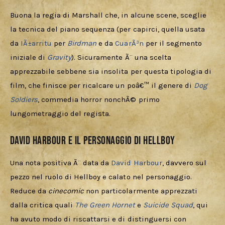
Buona la regia di Marshall che, in alcune scene, sceglie 
la tecnica del piano sequenza (per capirci, quella usata 
da 
IÃ±arritu 
per 
Birdman
e da 
CuarÃ³n 
per il segmento 
iniziale di 
Gravity
). Sicuramente Ã¨ una scelta 
apprezzabile sebbene sia insolita per questa tipologia di 
film, che finisce per ricalcare un poâ€™ il genere di 
Dog 
Soldiers
, commedia horror nonchÃ© primo 
lungometraggio del regista. 
David Harbour e il personaggio di Hellboy
Una nota positiva Ã¨ data da 
David Harbour
, davvero sul 
pezzo nel ruolo di Hellboy e calato nel personaggio. 
Reduce da 
cinecomic
 non particolarmente apprezzati 
dalla critica quali 
The Green Hornet
 e 
Suicide Squad
, qui 
ha avuto modo di riscattarsi e di distinguersi con 