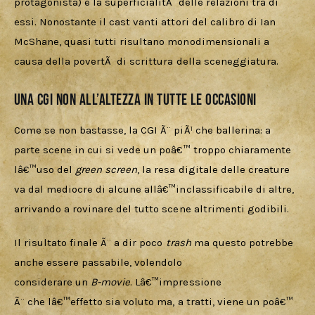
protagonista) e la superficialitÃ  delle relazioni tra di 
essi. Nonostante il cast vanti attori del calibro di Ian 
McShane, quasi tutti risultano monodimensionali a 
causa della povertÃ  di scrittura della sceneggiatura. 
Una CGI non all’altezza in tutte le occasioni
Come se non bastasse, la CGI Ã¨ piÃ¹ che ballerina: a 
parte scene in cui si vede un poâ€™ troppo chiaramente 
lâ€™uso del 
green screen
, la resa digitale delle creature 
va dal mediocre di alcune allâ€™inclassificabile di altre, 
arrivando a rovinare del tutto scene altrimenti godibili. 
Il risultato finale Ã¨ a dir poco 
trash
 ma questo potrebbe 
anche essere passabile, volendolo

considerare un 
B-movie
. Lâ€™impressione

Ã¨ che lâ€™effetto sia voluto ma, a tratti, viene un poâ€™ 