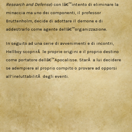
Research and Defense
) con lâ€™intento di eliminare la 
minaccia ma uno dei componenti, il professor 
Bruttenholm, decide di adottare il demone e di 
addestrarlo come agente dellâ€™organizzazione. 
In seguito ad una serie di avvenimenti e di incontri, 
Hellboy scoprirÃ  le proprie origini e il proprio destino 
come portatore dellâ€™Apocalisse. StarÃ  a lui decidere 
se adempiere al proprio compito o provare ad opporsi 
all’ineluttabilitÃ  degli eventi. 