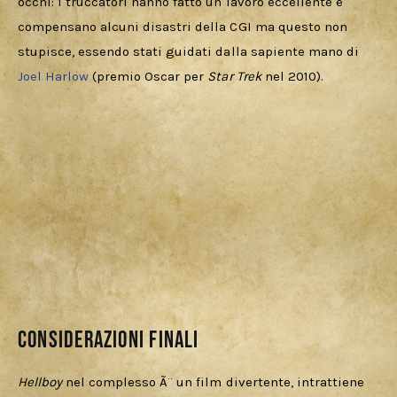
occhi: i truccatori hanno fatto un lavoro eccellente e 
compensano alcuni disastri della CGI ma questo non 
stupisce, essendo stati guidati dalla sapiente mano di 
Joel Harlow
 (premio Oscar per 
Star Trek
 nel 2010).
CONSIDERAZIONI FINALI
Hellboy 
nel complesso Ã¨ un film divertente, intrattiene 