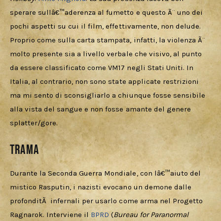
sperare sullâ€™aderenza al fumetto e questo Ã¨ uno dei 
pochi aspetti su cui il film, effettivamente, non delude.
Proprio come sulla carta stampata, infatti, la violenza Ã¨ 
molto presente sia a livello verbale che visivo, al punto 
da essere classificato come VM17 negli Stati Uniti. In 
Italia, al contrario, non sono state applicate restrizioni 
ma mi sento di sconsigliarlo a chiunque fosse sensibile 
alla vista del sangue e non fosse amante del genere 
splatter/gore.
TRAMA
Durante la Seconda Guerra Mondiale, con lâ€™aiuto del 
mistico Rasputin, i nazisti evocano un demone dalle 
profonditÃ  infernali per usarlo come arma nel Progetto 
Ragnarok. Interviene il 
BPRD 
(
Bureau for Paranormal 