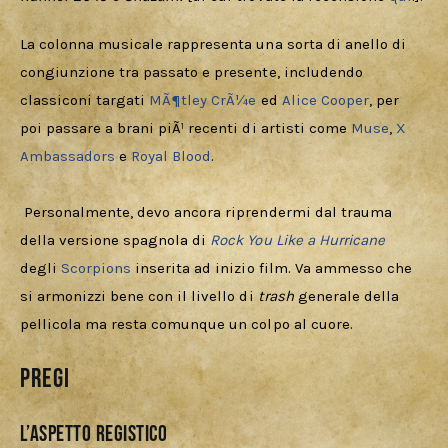
La colonna musicale rappresenta una sorta di anello di 
congiunzione tra passato e presente, includendo 
classiconi targati 
MÃ¶tley CrÃ¼e
 ed 
Alice Cooper
, per 
poi passare a brani piÃ¹ recenti di artisti come 
Muse
, 
X 
Ambassadors
 e 
Royal Blood
. 
 Personalmente, devo ancora riprendermi dal trauma 
della versione spagnola di 
Rock You Like a Hurricane
degli 
Scorpions 
inserita ad inizio film. Va ammesso che 
si armonizzi bene con il livello di 
trash
 generale della 
pellicola ma resta comunque un colpo al cuore.
PREGI
L’aspetto registico