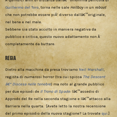
Download
A quindici anni di distanza dallâ€™omonima pellicola di 
Guillermo del Toro
, torna nelle sale 
Hellboy
 in un 
reboot
che non potrebbe essere piÃ¹ diverso dallâ€™originale, 
nel bene e nel male. 
Sebbene sia stato accolto in maniera negativa da 
pubblico e critica, questo nuovo adattamento non Ã¨ 
completamente da buttare. 
Regia
Dietro alla macchina da presa troviamo 
Neil Marshall
, 
regista di numerosi horror (tra cui spicca
The Descent 
â€“ Discesa nelle tenebre
) ma noto al grande pubblico 
per due episodi de 
Il Trono di Spade
: lâ€™assedio di 
Approdo del Re nella seconda stagione e lâ€™attacco alla 
Barriera nella quarta.  [Avete letto la nostra recensione 
del primo episodio della nuova stagione? La trovate 
qui.
]
