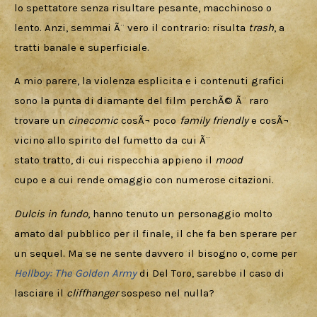
lo spettatore senza risultare pesante, macchinoso o 
lento. Anzi, semmai Ã¨ vero il contrario: risulta 
trash
, a 
tratti banale e superficiale.
A mio parere, la violenza esplicita e i contenuti grafici

sono la punta di diamante del film perchÃ© Ã¨ raro 
trovare un 
cinecomic
 cosÃ¬ poco 
family friendly
 e cosÃ¬ 
vicino allo spirito del fumetto da cui Ã¨

stato tratto, di cui rispecchia appieno il 
mood
cupo e a cui rende omaggio con numerose citazioni.
Dulcis in fundo
, hanno tenuto un personaggio molto 
amato dal pubblico per il finale, il che fa ben sperare per 
un sequel. Ma se ne sente davvero il bisogno o, come per 
Hellboy: The Golden Army
 di Del Toro, sarebbe il caso di 
lasciare il 
cliffhanger
 sospeso nel nulla? 