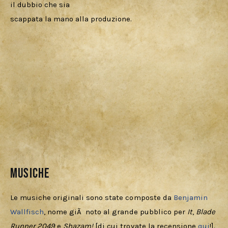
il dubbio che sia

scappata la mano alla produzione. 
MUSICHE
Le musiche originali sono state composte da 
Benjamin 
Wallfisch
, nome giÃ  noto al grande pubblico per 
It
, 
Blade 
Runner 2049
 e 
Shazam!
 [di cui trovate la recensione 
qui
!].