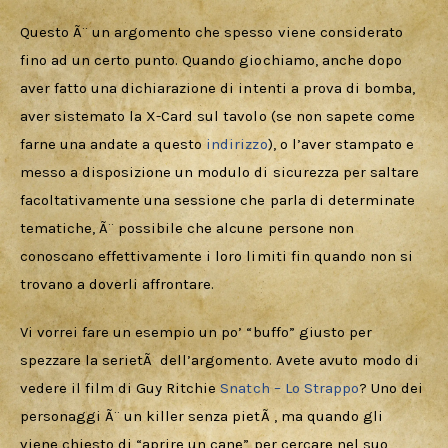
Questo Ã¨ un argomento che spesso viene considerato 
fino ad un certo punto. Quando giochiamo, anche dopo 
aver fatto una dichiarazione di intenti a prova di bomba, 
aver sistemato la X-Card sul tavolo (se non sapete come 
farne una andate a questo 
indirizzo
), o l’aver stampato e 
messo a disposizione un modulo di sicurezza per saltare 
facoltativamente una sessione che parla di determinate 
tematiche, Ã¨ possibile che alcune persone non 
conoscano effettivamente i loro limiti fin quando non si 
trovano a doverli affrontare.
Vi vorrei fare un esempio un po’ “buffo” giusto per 
spezzare la serietÃ  dell’argomento. Avete avuto modo di 
vedere il film di Guy Ritchie 
Snatch – Lo Strappo
? Uno dei 
personaggi Ã¨ un killer senza pietÃ , ma quando gli 
viene chiesto di “aprire un cane” per cercare nel suo 