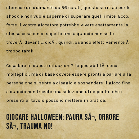
stomaco un diamante da 96 carati, questo si ritrae per lo 
shock e non vuole saperne di superare quel limite. Ecco, 
forse il vostro giocatore potrebbe vivere esattamente la 
stessa cosa e non saperlo fino a quando non se lo 
troverÃ  davanti… cioÃ¨, quindi, quando effettivamente Ã¨ 
troppo tardi!
Cosa fare in queste situazioni? Le possibilitÃ  sono 
molteplici, ma di base dovete essere pronti a parlare alla 
persona che si sente a disagio e sospendere il gioco fino 
a quando non trovate una soluzione utile per lui che i 
presenti al tavolo possono mettere in pratica.
Giocare Halloween: paura sÃ¬, orrore
sÃ¬, trauma NO!