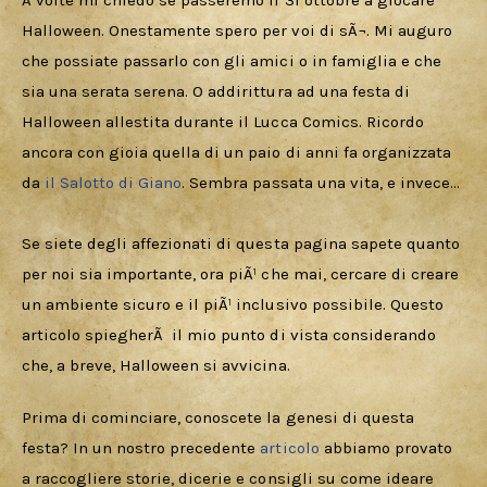
Download
A volte mi chiedo se passeremo il 31 ottobre a giocare 
Halloween. Onestamente spero per voi di sÃ¬. Mi auguro 
che possiate passarlo con gli amici o in famiglia e che 
sia una serata serena. O addirittura ad una festa di 
Halloween allestita durante il Lucca Comics. Ricordo 
ancora con gioia quella di un paio di anni fa organizzata 
da 
il Salotto di Giano
. Sembra passata una vita, e invece…
Se siete degli affezionati di questa pagina sapete quanto 
per noi sia importante, ora piÃ¹ che mai, cercare di creare 
un ambiente sicuro e il piÃ¹ inclusivo possibile. Questo 
articolo spiegherÃ  il mio punto di vista considerando 
che, a breve, Halloween si avvicina.
Prima di cominciare, conoscete la genesi di questa 
festa? In un nostro precedente 
articolo
 abbiamo provato 
a raccogliere storie, dicerie e consigli su come ideare 