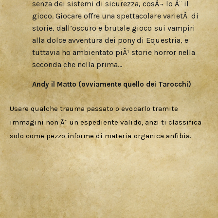
senza dei sistemi di sicurezza, cosÃ¬ lo Ã¨ il
gioco. Giocare offre una spettacolare varietÃ di
storie, dall’oscuro e brutale gioco sui vampiri
alla dolce avventura dei pony di Equestria, e
tuttavia ho ambientato piÃ¹ storie horror nella
seconda che nella prima…
Andy il Matto (ovviamente quello dei Tarocchi)
Usare qualche trauma passato o evocarlo tramite 
immagini non Ã¨ un espediente valido, anzi ti classifica 
solo come pezzo informe di materia organica anfibia.