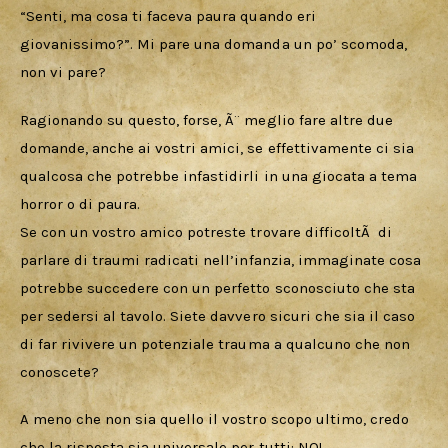
“Senti, ma cosa ti faceva paura quando eri 
giovanissimo?”. Mi pare una domanda un po’ scomoda, 
non vi pare?
Ragionando su questo, forse, Ã¨ meglio fare altre due 
domande, anche ai vostri amici, se effettivamente ci sia 
qualcosa che potrebbe infastidirli in una giocata a tema 
horror o di paura. 
Se con un vostro amico potreste trovare difficoltÃ  di 
parlare di traumi radicati nell’infanzia, immaginate cosa 
potrebbe succedere con un perfetto sconosciuto che sta 
per sedersi al tavolo. Siete davvero sicuri che sia il caso 
di far rivivere un potenziale trauma a qualcuno che non 
conoscete?
A meno che non sia quello il vostro scopo ultimo, credo 
che la risposta sia universale per tutti: NO!