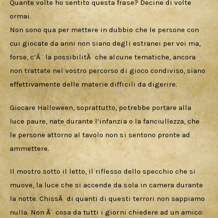
Quante volte ho sentito questa frase? Decine di volte 
ormai.
Non sono qua per mettere in dubbio che le persone con 
cui giocate da anni non siano degli estranei per voi ma, 
forse, c’Ã¨ la possibilitÃ  che alcune tematiche, ancora 
non trattate nel vostro percorso di gioco condiviso, siano 
effettivamente delle materie difficili da digerire.
Giocare Halloween, soprattutto, potrebbe portare alla 
luce paure, nate durante l’infanzia o la fanciullezza, che 
le persone attorno al tavolo non si sentono pronte ad 
ammettere.
Il mostro sotto il letto, il riflesso dello specchio che si 
muove, la luce che si accende da sola in camera durante 
la notte. ChissÃ  di quanti di questi terrori non sappiamo 
nulla. Non Ã¨ cosa da tutti i giorni chiedere ad un amico: 