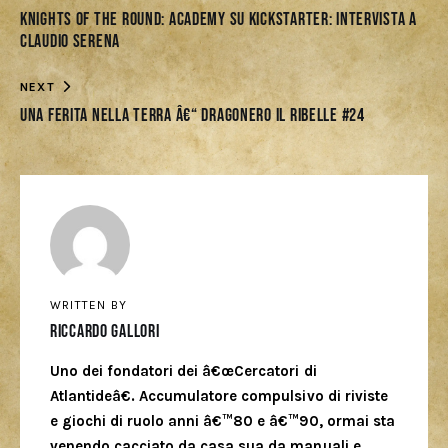
Knights of the Round: Academy su Kickstarter: intervista a
Claudio Serena
NEXT
Una ferita nella terra â€“ Dragonero il Ribelle #24
WRITTEN BY
Riccardo Gallori
Uno dei fondatori dei â€œCercatori di
Atlantideâ€. Accumulatore compulsivo di riviste
e giochi di ruolo anni â€™80 e â€™90, ormai sta
venendo cacciato da casa sua da manuali e