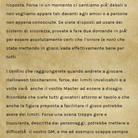
risposta. Forse in un momento ci sentiamo piÃ¹ deboli o 
non vogliamo appare tali davanti agli amici o a persone 
non appena conosciute. Se siete disposti ad usare dei 
sistemi di sicurezza, provate a fare due domande in piÃ¹ 
per essere assolutamente certi che l’orrore (e non) che 
state mettendo in gioco, vada effettivamente bene per 
tutti.
I confini che raggiungerete quando andrete a giocare 
Halloween toccheranno, forse, dei limiti invalicabili e a 
volte sarÃ  anche il vostro Master ad essere a disagio. 
Ricordate che siete tutti giocatori attorno al tavolo e che 
anche la figura preposta a facilitare il gioco potrebbe 
avere dei limiti. Forse una scena troppo gore e 
truculenta, descritta dai personaggi, potrebbe mettere a 
difficoltÃ  il vostro GM, a me ad esempio scappa sempre 