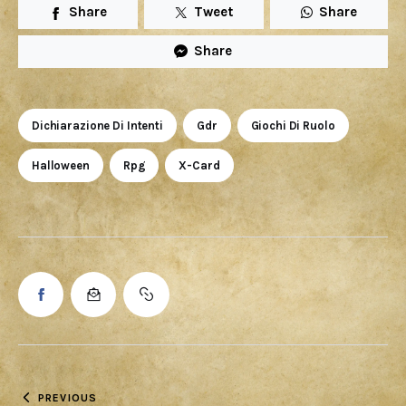
Share
Tweet
Share
Share
Dichiarazione Di Intenti
Gdr
Giochi Di Ruolo
Halloween
Rpg
X-Card
PREVIOUS