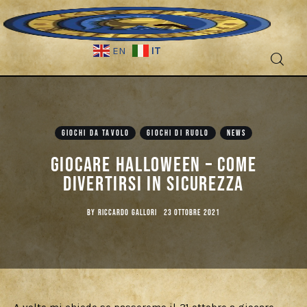
IT
EN
Fantascienza
Fantasy
GIOCHI DA TAVOLO
GIOCHI DI RUOLO
NEWS
Giocare Halloween – Come
Games
divertirsi in sicurezza
Recensioni
BY
RICCARDO GALLORI
23 OTTOBRE 2021
Libri e fumetti
Cercatori