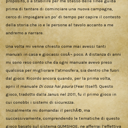
proposito, o a stabilire per me stesso delle linee guida 
prima di tentare di cominciare una nuova campagna, 
cerco di impiegare un po’ di tempo per capire il contesto 
della storia che io e le persone al tavolo accanto a me 
andremo a narrare.
Una volta mi venne chiesto come mai avessi tanti 
manuali in casa e giocassi cosÃ¬ poco. A distanza di anni 
mi sono reso conto che da ogni manuale avevo preso 
qualcosa per migliorare l’atmosfera, sia dentro che fuori 
dal gioco. Ricordo ancora quando, per la prima volta, 
aprii il manuale 
Di cosa hai paura
 (Fear Itself). Questo 
gioco, tradotto dalla Janus nel 2011, fu il primo gioco in 
cui conobbi i sistemi di sicurezza.
Inizialmente mi domandai il perchÃ©, ma 
successivamente, comprendendo le tematiche di questo 
gioco basato sul sistema GUMSHOE, ne afferrai l’effettiva 