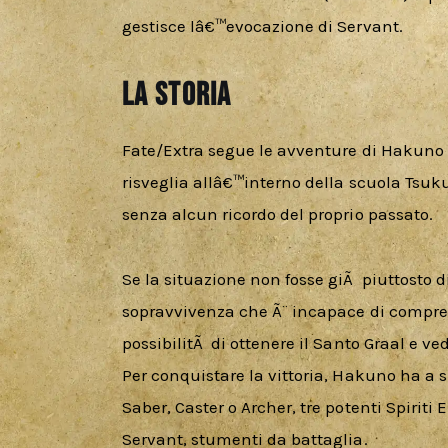
gestisce lâ€™evocazione di Servant.
La storia
Fate/Extra segue le avventure di Hakuno K
risveglia allâ€™interno della scuola Tsu
senza alcun ricordo del proprio passato.
Se la situazione non fosse giÃ  piuttosto d
sopravvivenza che Ã¨ incapace di compre
possibilitÃ  di ottenere il Santo Graal e ved
Per conquistare la vittoria, Hakuno ha a su
Saber, Caster o Archer, tre potenti Spiriti
Servant, stumenti da battaglia.