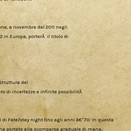
one, a novembre del 2011 negli

n Europa, porterÃ  il titolo di

ruttura del

 di incertezze e infinite possibilitÃ 

i di Fate/stay night fino agli anni â€˜70: in questa 
o ha portato alla scomparsa graduale di mana, 