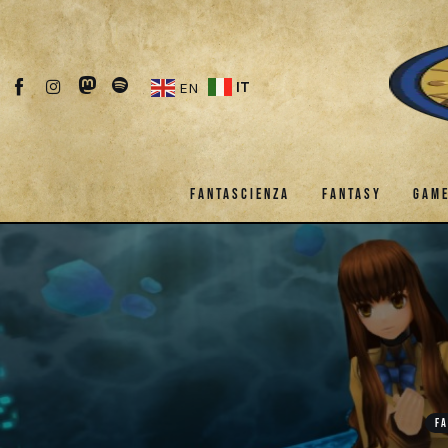
Fantascienza
Fantasy
IT
EN
Games
Recensioni
FANTASCIENZA
FANTASY
GAM
Libri e fumetti
Cercatori
FANTASCIENZA
FANTASY
Download
FA