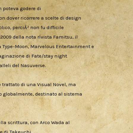
n poteva godere di

on dover ricorrere a scelte di design

ico, perciÃ² non fu difficile

09 della nota rivista Famitsu, il

a Type-Moon, Marvelous Entertainment e

inazione di Fate/stay night

lleli del Nasuverse.
e trattato di una Visual Novel, ma

o globalmente, destinato al sistema

a scrittura, con Arco Wada al

ne di Takeuchi.