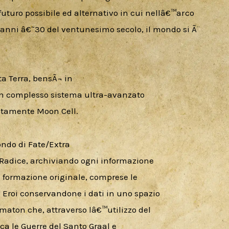
uturo possibile ed alternativo in cui nellâ€™arco 
anni â€˜30 del ventunesimo secolo, il mondo si Ã¨ 
a Terra, bensÃ¬ in

a un complesso sistema ultra-avanzato

atamente Moon Cell.
ndo di Fate/Extra

Radice, archiviando ogni informazione

formazione originale, comprese le

Eroi conservandone i dati in uno spazio

ton che, attraverso lâ€™utilizzo del

a le Guerre del Santo Graal e
