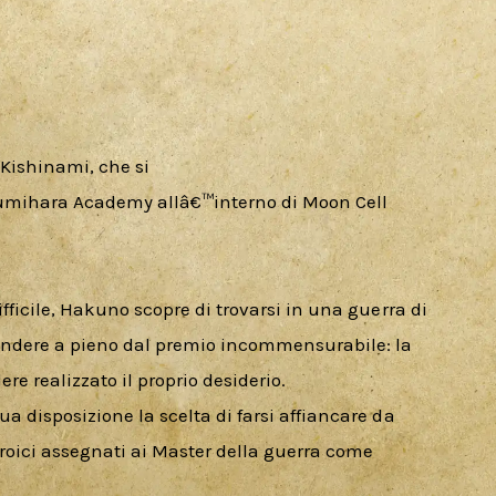
ishinami, che si

kumihara Academy allâ€™interno di Moon Cell

ifficile, Hakuno scopre di trovarsi in una guerra di 
ndere a pieno dal premio incommensurabile: la 
ere realizzato il proprio desiderio. 
a disposizione la scelta di farsi affiancare da 
 Eroici assegnati ai Master della guerra come 