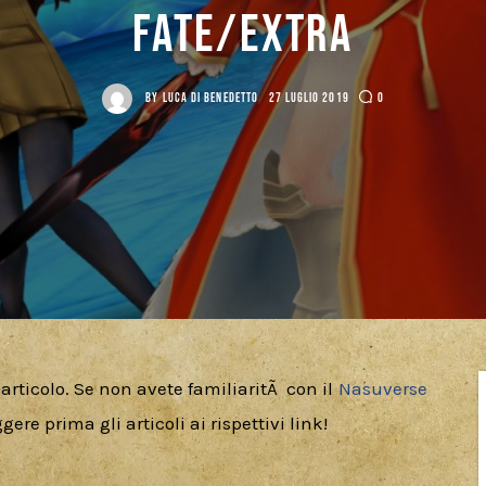
Fate/Extra
BY
LUCA DI BENEDETTO
27 LUGLIO 2019
0
 articolo. Se non avete familiaritÃ  con il 
Nasuverse 
gere prima gli articoli ai rispettivi link!