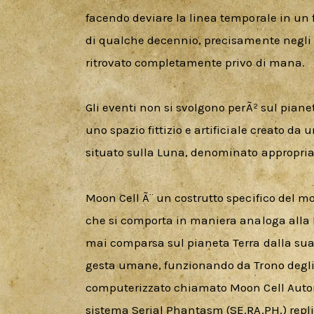
facendo deviare la linea temporale in un f
di qualche decennio, precisamente negli 
ritrovato completamente privo di mana.
Gli eventi non si svolgono perÃ² sul pianet
uno spazio fittizio e artificiale creato d
situato sulla Luna, denominato appropri
Moon Cell Ã¨ un costrutto specifico del mo
che si comporta in maniera analoga alla 
mai comparsa sul pianeta Terra dalla sua 
gesta umane, funzionando da Trono degli 
computerizzato chiamato Moon Cell Automa
sistema Serial Phantasm (SE.RA.PH.) replic