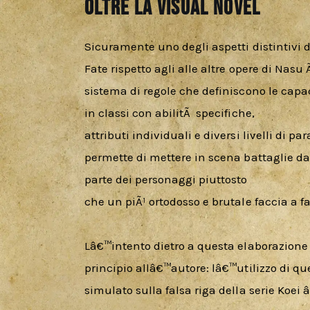
Oltre la Visual Novel
Sicuramente uno degli aspetti distintivi de
Fate rispetto agli alle altre opere di Nasu 
sistema di regole che definiscono le capaci
in classi con abilitÃ  specifiche, 

attributi individuali e diversi livelli di pa
permette di mettere in scena battaglie da
parte dei personaggi piuttosto

che un piÃ¹ ortodosso e brutale faccia a fa
Lâ€™intento dietro a questa elaborazione e
principio allâ€™autore: lâ€™utilizzo di q
simulato sulla falsa riga della serie Koe