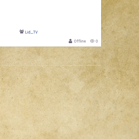
Lid_TV
Offline
0