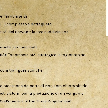
l franchise di

Ã¨ il complesso e dettagliato

tÃ  dei Servant: la loro suddivisione

rametri ben precisati

llâ€™approccio piÃ¹ strategico  e ragionato da 
ccia tra figure storiche.
 precisione da parte di Nasu era chiaro sin dal 
uesti sistemi per la produzione di un wargame 
i â€œRomance of the Three Kingdomsâ€.