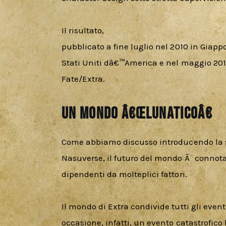
Il risultato, 

pubblicato a fine luglio nel 2010 in Giapp
Stati Uniti dâ€™America e nel maggio 2012 i
Fate/Extra.
Un mondo â€œlunaticoâ€
Come abbiamo discusso introducendo la st
Nasuverse, il futuro del mondo Ã¨ connotato
dipendenti da molteplici fattori.
Il mondo di Extra condivide tutti gli event
occasione, infatti, un evento catastrofic