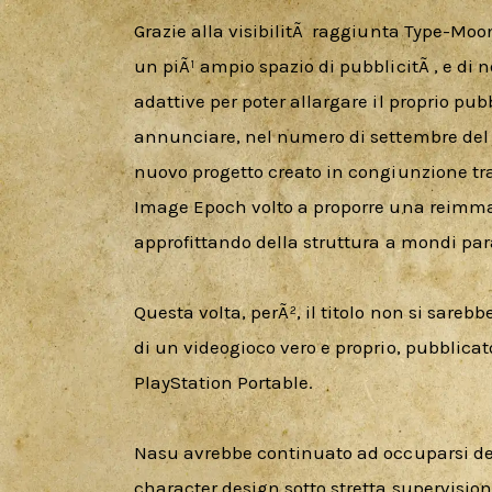
Grazie alla visibilitÃ  raggiunta Type-Moo
un piÃ¹ ampio spazio di pubblicitÃ , e di n
adattive per poter allargare il proprio pubbl
annunciare, nel numero di settembre del 20
nuovo progetto creato in congiunzione tr
Image Epoch volto a proporre una reimmag
approfittando della struttura a mondi para
Questa volta, perÃ², il titolo non si sarebb
di un videogioco vero e proprio, pubblicat
PlayStation Portable.
Nasu avrebbe continuato ad occuparsi dell
character design sotto stretta supervisio