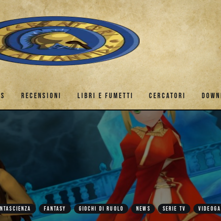
ES
RECENSIONI
LIBRI E FUMETTI
CERCATORI
DOWN
GAMES
RECENSIONI
LIBRI E FUMETTI
CERCATORI
NTASCIENZA
FANTASY
GIOCHI DI RUOLO
NEWS
SERIE TV
VIDEOG