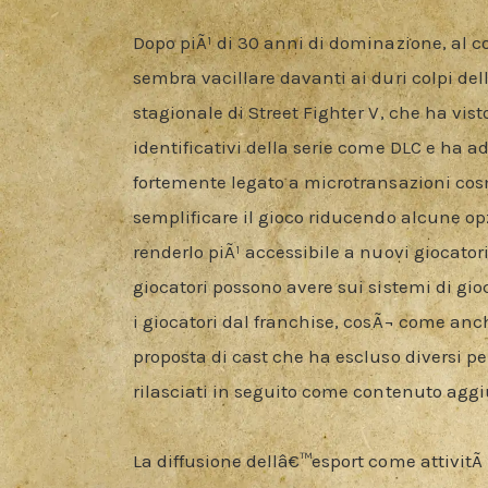
Dopo piÃ¹ di 30 anni di dominazione, al c
sembra vacillare davanti ai duri colpi dell
stagionale di Street Fighter V, che ha visto
identificativi della serie come DLC e ha a
fortemente legato a microtransazioni cosm
semplificare il gioco riducendo alcune op
renderlo piÃ¹ accessibile a nuovi giocatori 
giocatori possono avere sui sistemi di g
i giocatori dal franchise, cosÃ¬ come anc
proposta di cast che ha escluso diversi per
rilasciati in seguito come contenuto aggi
La diffusione dellâ€™esport come attivitÃ  