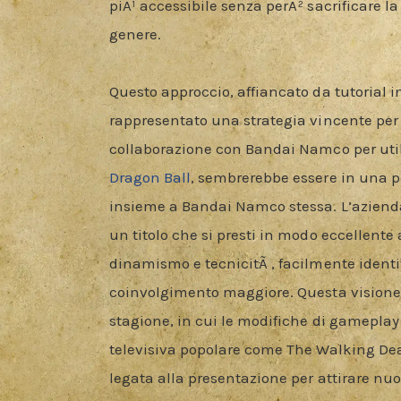
piÃ¹ accessibile senza perÃ² sacrificare la 
genere.
Questo approccio, affiancato da tutorial i
rappresentato una strategia vincente per 
collaborazione con Bandai Namco per util
Dragon Ball
, sembrerebbe essere in una 
insieme a Bandai Namco stessa. L’aziend
un titolo che si presti in modo eccellente 
dinamismo e tecnicitÃ , facilmente identi
coinvolgimento maggiore. Questa visione
stagione, in cui le modifiche di gameplay 
televisiva popolare come The Walking Dea
legata alla presentazione per attirare nuov