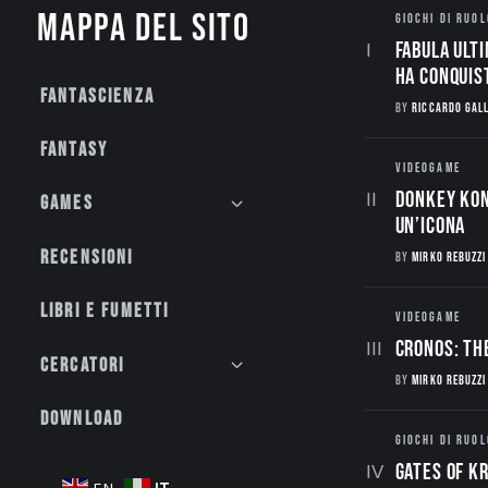
Mappa del sito
GIOCHI DI RUOL
Fabula Ulti
ha conquis
Fantascienza
BY
RICCARDO GAL
Fantasy
VIDEOGAME
Donkey Kon
Games
un’Icona
Recensioni
BY
MIRKO REBUZZI
Libri e fumetti
VIDEOGAME
CRONOS: TH
Cercatori
BY
MIRKO REBUZZI
Download
GIOCHI DI RUOL
Gates of Kr
IT
EN