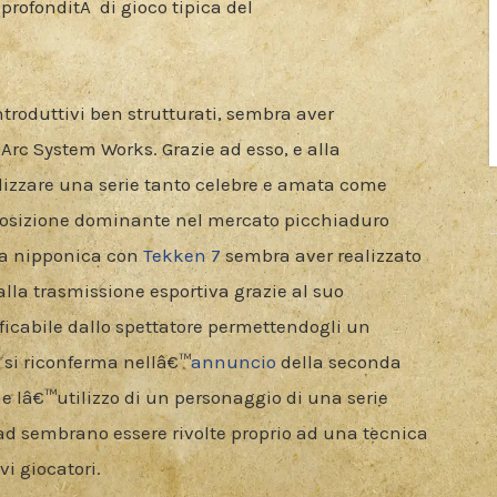
profonditÃ  di gioco tipica del

ntroduttivi ben strutturati, sembra aver 
Arc System Works. Grazie ad esso, e alla 
izzare una serie tanto celebre e amata come 
posizione dominante nel mercato picchiaduro 
a nipponica con 
Tekken 7
 sembra aver realizzato 
alla trasmissione esportiva grazie al suo 
ficabile dallo spettatore permettendogli un 
 si riconferma nellâ€™
annuncio
 della seconda 
e lâ€™utilizzo di un personaggio di una serie 
d sembrano essere rivolte proprio ad una tecnica 
i giocatori.