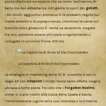
posso che tirare un sospiro che sa tanto, tantissimo, di 
bello ma non abbastanza. Intrigante lo sport dei 
goliath
, 
i 50 mostri aggiuntivi promessi e le probabili regole sul 
meteo avverso e la sopravvivenza. Insomma, la carne sul 
fuoco (o sotto ghiaccio) Ã¨ tanta. Le avventure, slegate 
tra loro, potranno essere utilizzate singolarmente o 
collegate in un unico filone. Ottimo.
La Copertina di Rime of the Frostmaiden
La strategia di marketing della 5E Ã¨ vincente e non lo 
nego: AP con 
infopoint 
limitati fanno tanto effetto moglie 
ubriaca e botte piena. Peccato che i 
Forgotten Realms
ormai si siano ridotti alla Costa della Spada e basta; 
l’ambientazione cigola nella sua interezza e la timeline 