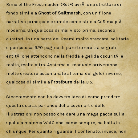
Rime of the Frostmaiden (RotF) avrÃ  una struttura di 
fondo simile a 
Ghost of Saltmarsh
, con un filone 
narrativo principale e simile come stile a CoS ma piÃ¹ 
moderno. Un qualcosa di mai visto prima, secondo i 
curatori, in una parte dei Reami molto staccata, solitaria 
e pericolosa. 320 pagine di puro terrore tra segreti, 
entitÃ  che attendono nella fredda e gelida oscuritÃ  e 
molto, molto altro. Assieme al manuale arriveranno 
molte creature accomunate al tema del gelo/inverno, 
qualcosa di simile a 
Frostburn 
della 3.5.
Sinceramente non ho davvero idea di come prendere 
questa uscita; parlando della cover art e delle 
illustrazioni non posso che dare una mega pacca sulla 
spalla a mamma WotC che, come sempre, ha battuto 
chiunque. Per quanto riguarda il contenuto, invece, non 