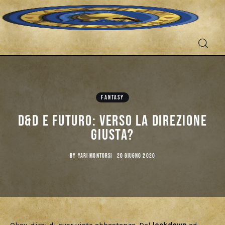
Fantascienza
Fantasy
FANTASY
D&d e futuro: verso la direzione
Games
giusta?
Recensioni
BY
YARI MONTORSI
20 GIUGNO 2020
Libri e fumetti
Cercatori