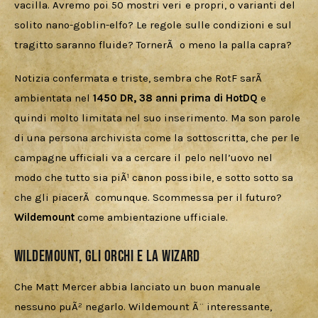
vacilla. Avremo poi 50 mostri veri e propri, o varianti del 
solito nano-goblin-elfo? Le regole sulle condizioni e sul 
tragitto saranno fluide? TornerÃ  o meno la palla capra?
Notizia confermata e triste, sembra che RotF sarÃ  
ambientata nel 
1450 DR, 38 anni prima di HotDQ
 e 
quindi molto limitata nel suo inserimento. Ma son parole 
di una persona archivista come la sottoscritta, che per le 
campagne ufficiali va a cercare il pelo nell’uovo nel 
modo che tutto sia piÃ¹ canon possibile, e sotto sotto sa 
che gli piacerÃ  comunque. Scommessa per il futuro? 
Wildemount 
come ambientazione ufficiale.
Wildemount, gli Orchi e la Wizard
Che Matt Mercer abbia lanciato un buon manuale 
nessuno puÃ² negarlo. Wildemount Ã¨ interessante, 