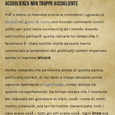
Accoglienza non troppo accogliente
PiÃ¹ o meno in maniera simile ai commenti riguardo lo 
stupro nel gioco di ruolo
, son fioccati commenti simili 
sotto vari post nelle community del mondo. Avendo 
sott’occhio perlopiÃ¹ quelle italiane ho notato che il 
fenomeno Ã¨ stato simile; molte persone hanno 
cominciato a lamentarsi del 
politically correct i
mperioso 
anche in mamma 
Wizard
.
Fermo restando che parleremo anche di questa parola, 
politically correct, di cui tanti e troppi abusano senza 
saperne realmente il 
significato
, rimasi deluso da 
questo comportamento. Da tempo notavo che l’impronta 
del manuale del giocatore di D&D, cosÃ¬ come di molti 
mostri umanoidi, era terribilmente stereotipata; tutti i 
nani erano cosÃ¬, tutti gli elfi erano cosÃ . Ogni 
Drow 
era 