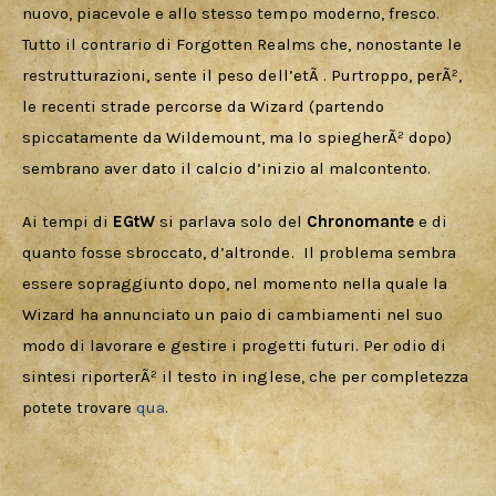
nuovo, piacevole e allo stesso tempo moderno, fresco. 
Tutto il contrario di Forgotten Realms che, nonostante le 
restrutturazioni, sente il peso dell’etÃ . Purtroppo, perÃ², 
le recenti strade percorse da Wizard (partendo  
spiccatamente da Wildemount, ma lo spiegherÃ² dopo) 
sembrano aver dato il calcio d’inizio al malcontento.
Ai tempi di 
EGtW 
si parlava solo del 
Chronomante 
e di 
quanto fosse sbroccato, d’altronde.  Il problema sembra 
essere sopraggiunto dopo, nel momento nella quale la 
Wizard ha annunciato un paio di cambiamenti nel suo 
modo di lavorare e gestire i progetti futuri. Per odio di 
sintesi riporterÃ² il testo in inglese, che per completezza 
potete trovare 
qua
.