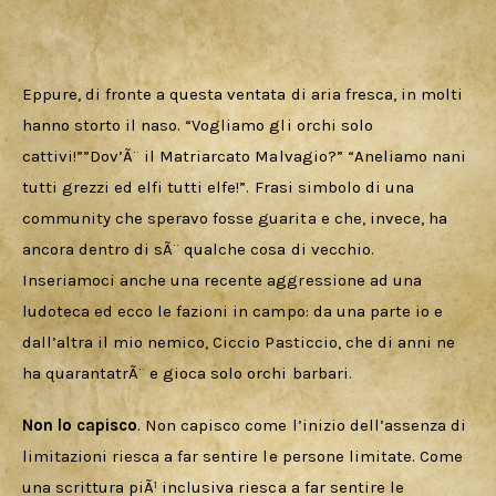
Eppure, di fronte a questa ventata di aria fresca, in molti 
hanno storto il naso. “Vogliamo gli orchi solo 
cattivi!””Dov’Ã¨ il Matriarcato Malvagio?” “Aneliamo nani 
tutti grezzi ed elfi tutti elfe!”. Frasi simbolo di una 
community che speravo fosse guarita e che, invece, ha 
ancora dentro di sÃ¨ qualche cosa di vecchio. 
Inseriamoci anche una recente aggressione ad una 
ludoteca ed ecco le fazioni in campo: da una parte io e 
dall’altra il mio nemico, Ciccio Pasticcio, che di anni ne 
ha quarantatrÃ¨ e gioca solo orchi barbari. 
Non lo capisco
. Non capisco come l’inizio dell’assenza di 
limitazioni riesca a far sentire le persone limitate. Come 
una scrittura piÃ¹ inclusiva riesca a far sentire le 