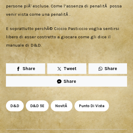
persone piÃ¹ escluse. Come l’assenza di penalitÃ  possa 
venir vista come una penalitÃ .
E soprattutto perchÃ© Ciccio Pasticcio voglia sentirsi 
libero di esser costretto a giocare come gli dice il 
manuale di D&D.
Share
Tweet
Share
Share
D&D
D&D 5E
NovitÃ
Punto Di Vista