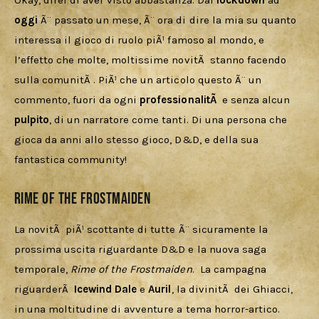
Download
Okay, direi di aver visto abbastanza. Dal 
lockdown 
ad 
oggi 
Ã¨ passato un mese, Ã¨ ora di dire la mia su quanto 
interessa il gioco di ruolo piÃ¹ famoso al mondo, e 
l’effetto che molte, moltissime novitÃ  stanno facendo 
sulla comunitÃ . PiÃ¹ che un articolo questo Ã¨ un 
commento, fuori da ogni 
professionalitÃ  
e senza alcun 
pulpito
, di un narratore come tanti. Di una persona che 
gioca da anni allo stesso gioco, D&D, e della sua 
fantastica community!
Rime of the Frostmaiden
La novitÃ  piÃ¹ scottante di tutte Ã¨ sicuramente la 
prossima uscita riguardante D&D e la nuova saga 
temporale, 
Rime of the Frostmaiden
.  La campagna  
riguarderÃ  
Icewind Dale
 e 
Auril
, la divinitÃ  dei Ghiacci, 
in una moltitudine di avventure a tema horror-artico. 