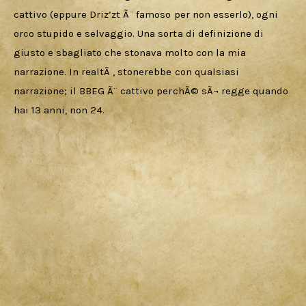
cattivo (eppure Driz’zt Ã¨ famoso per non esserlo), ogni 
orco stupido e selvaggio. Una sorta di definizione di 
giusto e sbagliato che stonava molto con la mia 
narrazione. In realtÃ , stonerebbe con qualsiasi 
narrazione; il BBEG Ã¨ cattivo perchÃ© sÃ¬ regge quando 
hai 13 anni, non 24.