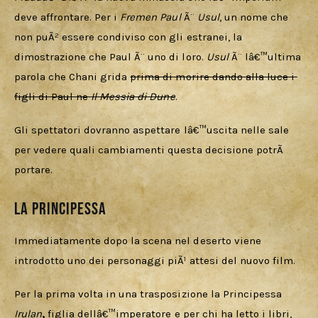
deve affrontare. Per i 
Fremen Paul 
Ã¨ 
Usul
, un nome che 
non puÃ² essere condiviso con gli estranei, la 
dimostrazione che Paul Ã¨ uno di loro. 
Usul 
Ã¨ lâ€™ultima 
parola che Chani grida 
prima di morire dando alla luce i 
figli di Paul ne 
Il Messia di Dune
.
Gli spettatori dovranno aspettare lâ€™uscita nelle sale 
per vedere quali cambiamenti questa decisione potrÃ  
portare.    
La principessa
Immediatamente dopo la scena nel deserto viene 
introdotto uno dei personaggi piÃ¹ attesi del nuovo film.
Per la prima volta in una trasposizione la Principessa 
Irulan
, 
figlia dellâ€™imperatore e per chi ha letto i libri, 