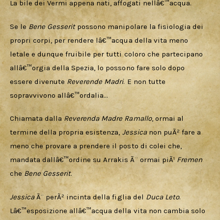
La bile dei Vermi appena nati, affogati nellâ€™acqua. 
Se le 
Bene Gesserit
 possono manipolare la fisiologia dei 
propri corpi, per rendere lâ€™acqua della vita meno 
letale e dunque fruibile per tutti coloro che partecipano 
allâ€™orgia della Spezia, lo possono fare solo dopo 
essere divenute 
Reverende Madri
. E non tutte 
sopravvivono allâ€™ordalia…
Chiamata dalla 
Reverenda Madre Ramallo
, ormai al 
termine della propria esistenza, 
Jessica
 non puÃ² fare a 
meno che provare a prendere il posto di colei che, 
mandata dallâ€™ordine su Arrakis Ã¨ ormai piÃ¹ 
Fremen 
che 
Bene Gesserit
. 
Jessica 
Ã¨ perÃ² incinta della figlia del 
Duca Leto
. 
Lâ€™esposizione allâ€™acqua della vita non cambia solo 