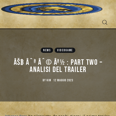
Fantascienza
Fantasy
NEWS
VIDEOGAME
âŠƒ âˆª âˆ© âª½ : Part Two –
Games
Analisi del trailer
Recensioni
BY
KIM
12 MAGGIO 2023
Libri e fumetti
Cercatori