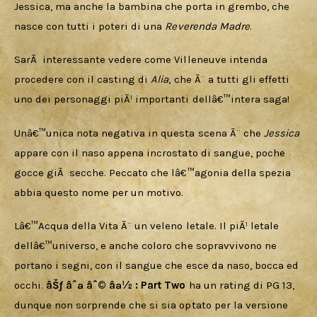
Jessica, ma anche la bambina che porta in grembo, che 
nasce con tutti i poteri di una 
Reverenda Madre
. 
SarÃ  interessante vedere come Villeneuve intenda 
procedere con il casting di 
Alia
, che Ã¨ a tutti gli effetti 
uno dei personaggi piÃ¹ importanti dellâ€™intera saga!
Unâ€™unica nota negativa in questa scena Ã¨ che 
Jessica 
appare con il naso appena incrostato di sangue, poche 
gocce giÃ  secche. Peccato che lâ€™agonia della spezia 
abbia questo nome per un motivo.
Lâ€™Acqua della Vita Ã¨ un veleno letale. Il piÃ¹ letale 
dellâ€™universo, e anche coloro che sopravvivono ne 
portano i segni, con il sangue che esce da naso, bocca ed 
occhi. 
âŠƒ âˆª âˆ© âª½
: Part Two
 ha un rating di PG 13, 
dunque non sorprende che si sia optato per la versione 