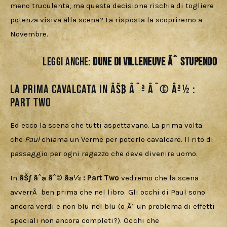
meno truculenta, ma questa decisione rischia di togliere 
potenza visiva alla scena? La risposta la scopriremo a 
Novembre. 
LEGGI ANCHE:
DUNE DI VILLENEUVE Ãˆ STUPENDO
La prima cavalcata in âŠƒ âˆª âˆ© âª½ :
Part Two
Ed ecco la scena che tutti aspettavano. La prima volta 
che 
Paul 
chiama un Verme per poterlo cavalcare. Il rito di 
passaggio per ogni ragazzo che deve divenire uomo. 
In 
âŠƒ âˆª âˆ© âª½
: Part Two
 vedremo che la scena 
avverrÃ  ben prima che nel libro. Gli occhi di Paul sono 
ancora verdi e non blu nel blu (o Ã¨ un problema di effetti 
speciali non ancora completi?). Occhi che 