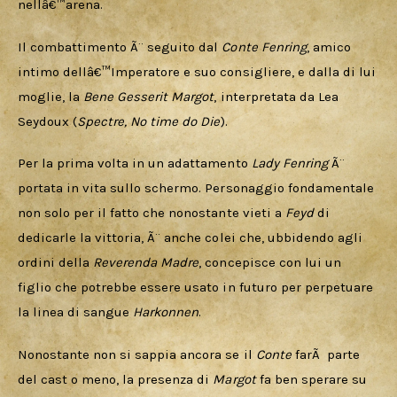
nellâ€™arena. 
Il combattimento Ã¨ seguito dal 
Conte
Fenring
, amico 
intimo dellâ€™Imperatore e suo consigliere, e dalla di lui 
moglie, la 
Bene Gesserit Margot
, interpretata da Lea 
Seydoux (
Spectre, No time do Die
).
Per la prima volta in un adattamento 
Lady Fenring
 Ã¨ 
portata in vita sullo schermo. Personaggio fondamentale 
non solo per il fatto che nonostante vieti a 
Feyd 
di 
dedicarle la vittoria, Ã¨ anche colei che, ubbidendo agli 
ordini della 
Reverenda Madre
, concepisce con lui un 
figlio che potrebbe essere usato in futuro per perpetuare 
la linea di sangue 
Harkonnen
. 
Nonostante non si sappia ancora se il 
Conte 
farÃ  parte 
del cast o meno, la presenza di 
Margot
 fa ben sperare su 