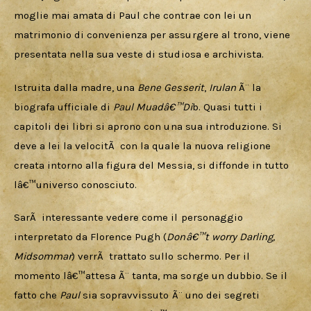
moglie mai amata di Paul che contrae con lei un 
matrimonio di convenienza per assurgere al trono, viene 
presentata nella sua veste di studiosa e archivista. 
Istruita dalla madre, una 
Bene Gesserit
, 
Irulan 
Ã¨ la 
biografa ufficiale di 
Paul Muadâ€™Di
b. Quasi tutti i 
capitoli dei libri si aprono con una sua introduzione. Si 
deve a lei la velocitÃ  con la quale la nuova religione 
creata intorno alla figura del Messia, si diffonde in tutto 
lâ€™universo conosciuto. 
SarÃ  interessante vedere come il personaggio 
interpretato da Florence Pugh
(
Donâ€™t worry Darling, 
Midsommar
)
verrÃ  trattato sullo schermo. Per il 
momento lâ€™attesa Ã¨ tanta, ma sorge un dubbio. Se il 
fatto che 
Paul 
sia sopravvissuto Ã¨ uno dei segreti 