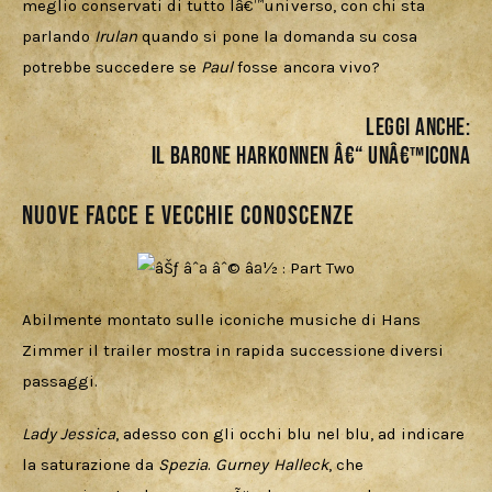
meglio conservati di tutto lâ€™universo, con chi sta 
parlando 
Irulan 
quando si pone la domanda su cosa 
potrebbe succedere se 
Paul 
fosse ancora vivo? 
LEGGI ANCHE:
IL BARONE HARKONNEN â€“ UNâ€™ICONA
Nuove facce e vecchie conoscenze
Abilmente montato sulle iconiche musiche di Hans 
Zimmer
il trailer mostra in rapida successione diversi 
passaggi.
Lady Jessica
, adesso con gli occhi blu nel blu, ad indicare 
la saturazione da 
Spezia
. 
Gurney Halleck
, che 