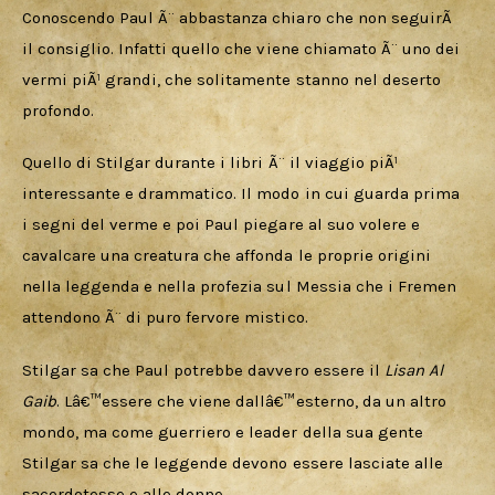
Conoscendo Paul Ã¨ abbastanza chiaro che non seguirÃ  
il consiglio. Infatti quello che viene chiamato Ã¨ uno dei 
vermi piÃ¹ grandi, che solitamente stanno nel deserto 
profondo.
Quello di Stilgar durante i libri Ã¨ il viaggio piÃ¹ 
interessante e drammatico. Il modo in cui guarda prima 
i segni del verme e poi Paul piegare al suo volere e 
cavalcare una creatura che affonda le proprie origini 
nella leggenda e nella profezia sul Messia che i Fremen 
attendono Ã¨ di puro fervore mistico. 
Stilgar sa che Paul potrebbe davvero essere il 
Lisan Al 
Gaib
. Lâ€™essere che viene dallâ€™esterno, da un altro 
mondo, ma come guerriero e leader della sua gente 
Stilgar sa che le leggende devono essere lasciate alle 
sacerdotesse e alle donne. 