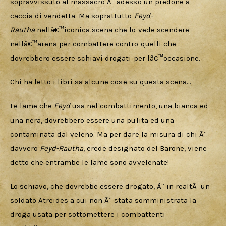
sopravvissuto al massacro Ã¨ adesso un predone a 
caccia di vendetta. Ma soprattutto 
Feyd-
Rautha
 nellâ€™iconica scena che lo vede scendere 
nellâ€™arena per combattere contro quelli che 
dovrebbero essere schiavi drogati per lâ€™occasione. 
Chi ha letto i libri sa alcune cose su questa scena…
Le lame che 
Feyd 
usa nel combattimento, una bianca ed 
una nera, dovrebbero essere una pulita ed una 
contaminata dal veleno. Ma per dare la misura di chi Ã¨ 
davvero 
Feyd-Rautha
, erede designato del Barone, viene 
detto che entrambe le lame sono avvelenate!
Lo schiavo, che dovrebbe essere drogato, Ã¨ in realtÃ  un 
soldato Atreides a cui non Ã¨ stata somministrata la 
droga usata per sottomettere i combattenti 