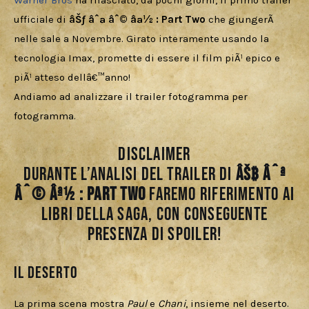
Download
Warner Bros
ha rilasciato, da pochi giorni, il primo trailer 
ufficiale di 
âŠƒ âˆª âˆ© âª½
: Part Two
che giungerÃ  
nelle sale a Novembre. Girato interamente usando la 
tecnologia Imax, promette di essere il film piÃ¹ epico e 
piÃ¹ atteso dellâ€™anno!
Andiamo ad analizzare il trailer fotogramma per 
fotogramma.
DISCLAIMER
Durante l’analisi del trailer di
âŠƒ âˆª
âˆ© âª½
: Part Two
faremo riferimento ai
libri della saga, con conseguente
presenza di SPOILER!
Il deserto
La prima scena mostra 
Paul 
e 
Chani
, insieme nel deserto. 