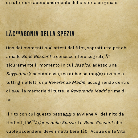
un ulteriore approfondimento della storia originale. 
Lâ€™agonia della Spezia
Uno dei momenti piÃ¹ attesi del film, soprattutto per chi 
ama le 
Bene Gesserit
 e conosce i loro segreti, Ã¨ 
sicuramente il momento in cui 
Jessica
, adesso una 
Sayyadina
(sacerdotessa, ma di basso rango) diviene a 
tutti gli effetti una 
Reverenda Madre
, accogliendo dentro 
di sÃ© la memoria di tutte le 
Reverende Madri
 prima di 
lei. 
Il rito con cui questo passaggio avviene Ã¨ definito da 
Herbert, lâ€™
Agonia della Spezia
. La 
Bene Gesserit
 che 
vuole ascendere, deve infatti bere lâ€™Acqua della Vita. 