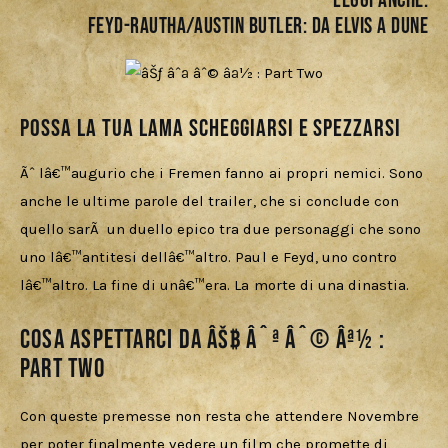
LEGGI ANCHE:
FEYD-RAUTHA/AUSTIN BUTLER: DA ELVIS A DUNE
Possa la tua lama scheggiarsi e spezzarsi
Ãˆ lâ€™augurio che i Fremen fanno ai propri nemici. Sono 
anche le ultime parole del trailer, che si conclude con 
quello sarÃ  un duello epico tra due personaggi che sono 
uno lâ€™antitesi dellâ€™altro. Paul e Feyd, uno contro 
lâ€™altro. La fine di unâ€™era. La morte di una dinastia. 
Cosa aspettarci da âŠƒ âˆª âˆ© âª½ :
Part Two
Con queste premesse non resta che attendere Novembre 
per poter finalmente vedere un film che promette di 