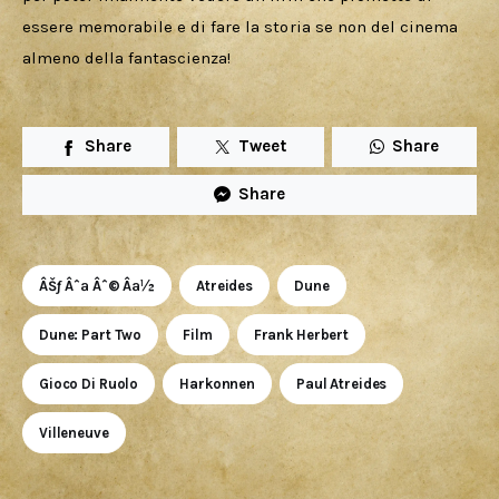
essere memorabile e di fare la storia se non del cinema 
almeno della fantascienza!
Share
Tweet
Share
Share
ÂŠƒ Âˆª Âˆ© Âª½
Atreides
Dune
Dune: Part Two
Film
Frank Herbert
Gioco Di Ruolo
Harkonnen
Paul Atreides
Villeneuve