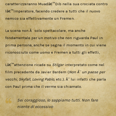
caratterizzeranno Muadâ€™Dib nella sua crociata contro 
lâ€™Imperatore, facendo credere a tutti che il nuovo 
nemico sia effettivamente un Fremen. 
La scena non Ã¨ solo spettacolare, ma anche 
fondamentale per un motivo che non riguarda Paul in 
prima persona, anche se segna il momento in cui viene 
riconosciuto come uomo e Fremen a tutti gli effetti, 
Lâ€™attenzione ricade su 
Stilgar 
interpretato come nel 
film precedente da Javier Bardem
(
Non Ã¨ un paese per 
vecchi, Skyfall, Loving Pablo, 
etc.)
. 
Ãˆ lui infatti che parla 
con Paul prima che il verme sia chiamato. 
Sei coraggioso, lo sappiamo tutti. Non fare
niente di eccessivo