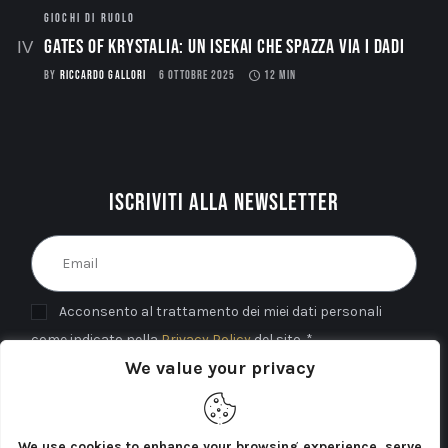
GIOCHI DI RUOLO
Gates of Krystalia: Un Isekai che spazza via i dadi
BY
RICCARDO GALLORI
6 OTTOBRE 2025
12 MIN
Iscriviti alla newsletter
Acconsento al trattamento dei miei dati personali
come indicato nella
Privacy Policy
del sito. *
We value your privacy
INVIA
We use cookies to enhance your browsing experience, serve