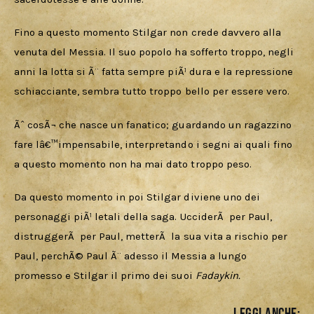
Fino a questo momento Stilgar non crede davvero alla 
venuta del Messia. Il suo popolo ha sofferto troppo, negli 
anni la lotta si Ã¨ fatta sempre piÃ¹ dura e la repressione 
schiacciante, sembra tutto troppo bello per essere vero. 
Ãˆ cosÃ¬ che nasce un fanatico; guardando un ragazzino 
fare lâ€™impensabile, interpretando i segni ai quali fino 
a questo momento non ha mai dato troppo peso. 
Da questo momento in poi Stilgar diviene uno dei 
personaggi piÃ¹ letali della saga. UcciderÃ  per Paul, 
distruggerÃ  per Paul, metterÃ  la sua vita a rischio per 
Paul, perchÃ© Paul Ã¨ adesso il Messia a lungo 
promesso e Stilgar il primo dei suoi 
Fadaykin. 