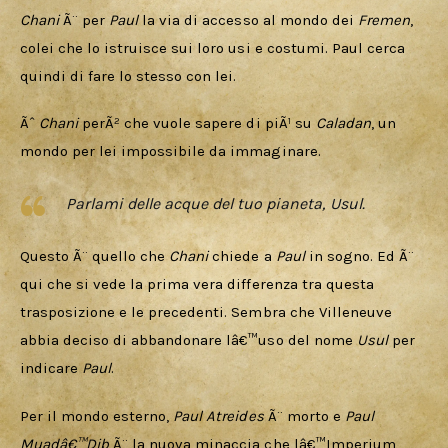
Chani 
Ã¨ per 
Paul 
la via di accesso al mondo dei 
Fremen
, 
colei che lo istruisce sui loro usi e costumi. Paul cerca 
quindi di fare lo stesso con lei.
Ãˆ 
Chani 
perÃ² che vuole sapere di piÃ¹ su 
Caladan
, un 
mondo per lei impossibile da immaginare. 
Parlami delle acque del tuo pianeta, Usul.
Questo Ã¨ quello che 
Chani 
chiede a 
Paul 
in sogno. Ed Ã¨ 
qui che si vede la prima vera differenza tra questa 
trasposizione e le precedenti. Sembra che Villeneuve 
abbia deciso di abbandonare lâ€™uso del nome 
Usul
 per 
indicare 
Paul
. 
Per il mondo esterno, 
Paul Atreides
 Ã¨ morto e 
Paul 
Muadâ€™Dib
 Ã¨ la nuova minaccia che lâ€™Imperium 