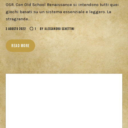
Download
OSR. Con Old School Renaissance si intendono tutti quei
giochi basati su un sistema essenziale e leggero. La
stragrande…
3 AGOSTO 2022
1
BY
ALESSANDRO SCHETTINI
READ MORE