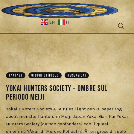
IT
EN
Fantascienza
Fantasy
Games
FANTASY
GIOCHI DI RUOLO
RECENSIONI
Yokai Hunters Society – Ombre Sul
Recensioni
Periodo Meiji
Libri e fumetti
Yokai Hunters Society Ã¨ A rules-light pen & paper rpg
about monster hunters in Meiji Japan Yokai Gari Kai Yokai
Cercatori
Hunters Society (da non confondersi con il quasi
omonimo YÅkai! di Moreno Pollastri), Ã¨ un gioco di ruolo