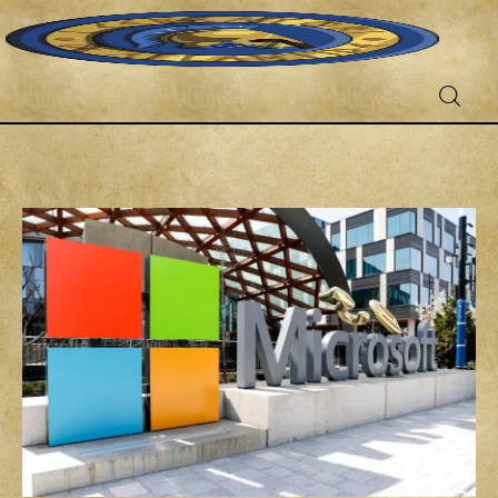
Fantascienza
Fantasy
Games
Recensioni
Libri e fumetti
Cercatori