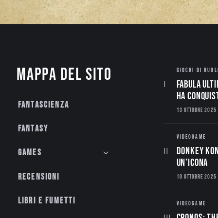
Mappa del sito
GIOCHI DI RUOL
Fabula Ulti
ha conquis
Fantascienza
13 OTTOBRE 2025
Fantasy
VIDEOGAME
Donkey Kon
Games
un’Icona
Recensioni
10 OTTOBRE 2025
Libri e fumetti
VIDEOGAME
CRONOS: TH