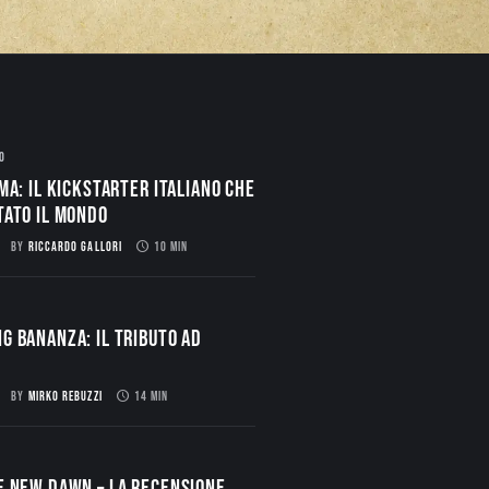
O
ma: il Kickstarter italiano che
tato il mondo
BY
RICCARDO GALLORI
10 MIN
g Bananza: Il Tributo ad
BY
MIRKO REBUZZI
14 MIN
E NEW DAWN – La Recensione