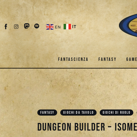
Fantascienza
Fantasy
IT
EN
Games
Recensioni
FANTASCIENZA
FANTASY
GAM
Libri e fumetti
Cercatori
FANTASCIENZA
FANTASY
Download
FANTASY
GIOCHI DA TAVOLO
GIOCHI DI RUOLO
Dungeon Builder – Isome