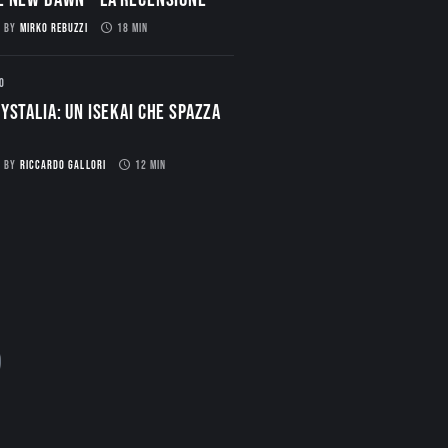
BY
MIRKO REBUZZI
18 MIN
O
ystalia: Un Isekai che spazza
BY
RICCARDO GALLORI
12 MIN