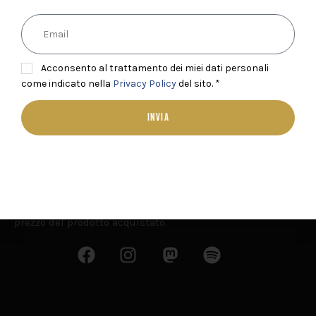
Acconsento al trattamento dei miei dati personali
come indicato nella
Privacy Policy
del sito. *
INVIA
Il nostro sito web contiene link a prodotti sponsorizzati.
Acquistando tramite i nostri link ci aiutate a supportare
il nostro lavoro senza alcun costo aggiuntivo rispetto al
prezzo del prodotto acquistato.