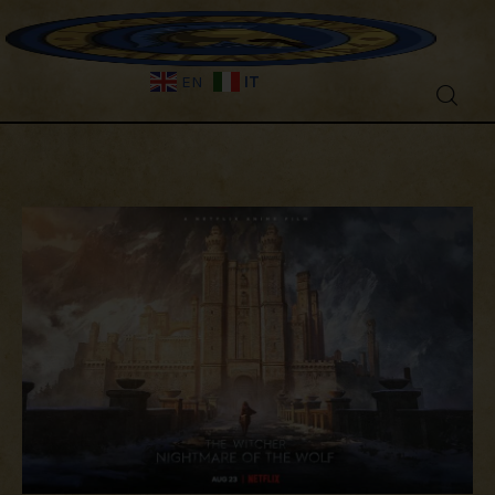
IT
EN
Fantascienza
Fantasy
Games
Recensioni
Libri e fumetti
Cercatori