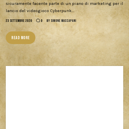
Download
sicuramente facente parte di un piano di marketing per il
lancio del videogioco Cyberpunk…
23 SETTEMBRE 2020
0
BY
SIMONE MACCAPANI
READ MORE