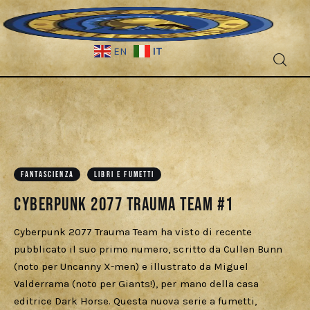
IT
EN
Fantascienza
Fantasy
Games
FANTASCIENZA
LIBRI E FUMETTI
Cyberpunk 2077 Trauma Team #1
Recensioni
Cyberpunk 2077 Trauma Team ha visto di recente
Libri e fumetti
pubblicato il suo primo numero, scritto da Cullen Bunn
(noto per Uncanny X-men) e illustrato da Miguel
Cercatori
Valderrama (noto per Giants!), per mano della casa
editrice Dark Horse. Questa nuova serie a fumetti,