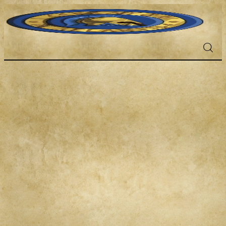
Fantascienza
Fantasy
Games
Recensioni
Libri e fumetti