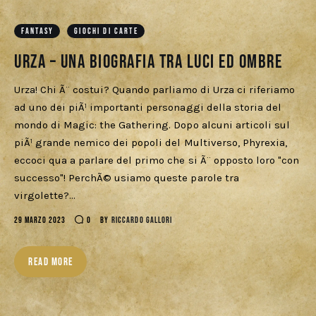
Cercatori
FANTASY
GIOCHI DI CARTE
Download
Urza – una biografia tra luci ed ombre
Urza! Chi Ã¨ costui? Quando parliamo di Urza ci riferiamo
ad uno dei piÃ¹ importanti personaggi della storia del
mondo di Magic: the Gathering. Dopo alcuni articoli sul
piÃ¹ grande nemico dei popoli del Multiverso, Phyrexia,
eccoci qua a parlare del primo che si Ã¨ opposto loro "con
successo"! PerchÃ© usiamo queste parole tra
virgolette?…
29 MARZO 2023
0
BY
RICCARDO GALLORI
READ MORE