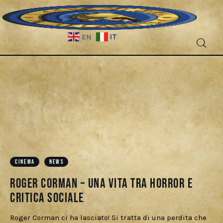
IT
EN
Fantascienza
Fantasy
Games
Recensioni
CINEMA
NEWS
Libri e fumetti
Roger Corman – Una vita tra Horror e
critica sociale
Cercatori
Roger Corman ci ha lasciato! Si tratta di una perdita che