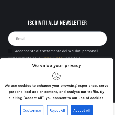
Iscriviti alla newsletter
Acconsento al trattamento dei miei dati personali
come indicato nella
Privacy Policy
del sito. *
We value your privacy
INVIA
We use cookies to enhance your browsing experience, serve
personalised ads or content, and analyse our traffic. By
clicking "Accept All", you consent to our use of cookies.
Cercatori di Atlantide 2025©. Tutti i diritti riservati.
Customise
Reject All
Accept All
Privacy Policy
Cookie Policy