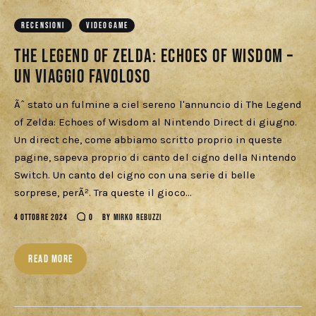
Cercatori
RECENSIONI
VIDEOGAME
Download
The Legend of Zelda: Echoes of Wisdom –
Un viaggio favoloso
Ãˆ stato un fulmine a ciel sereno l'annuncio di The Legend
of Zelda: Echoes of Wisdom al Nintendo Direct di giugno.
Un direct che, come abbiamo scritto proprio in queste
pagine, sapeva proprio di canto del cigno della Nintendo
Switch. Un canto del cigno con una serie di belle
sorprese, perÃ². Tra queste il gioco…
4 OTTOBRE 2024
0
BY
MIRKO REBUZZI
READ MORE