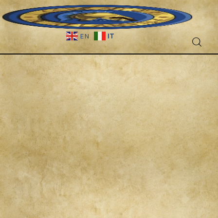
IT
EN
Fantascienza
Fantasy
Games
Recensioni
Libri e fumetti