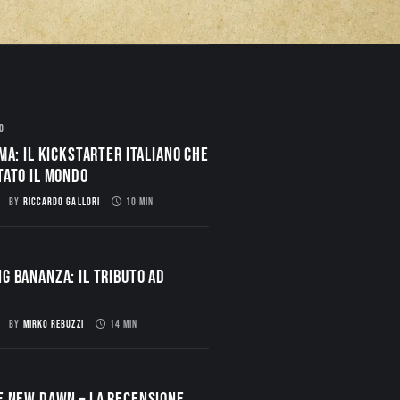
O
ma: il Kickstarter italiano che
tato il mondo
BY
RICCARDO GALLORI
10 MIN
g Bananza: Il Tributo ad
BY
MIRKO REBUZZI
14 MIN
E NEW DAWN – La Recensione