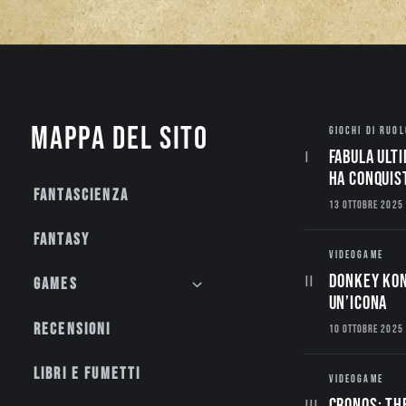
Mappa del sito
GIOCHI DI RUOL
Fabula Ulti
ha conquis
Fantascienza
13 OTTOBRE 2025
Fantasy
VIDEOGAME
Donkey Kon
Games
un’Icona
Recensioni
10 OTTOBRE 2025
Libri e fumetti
VIDEOGAME
CRONOS: TH