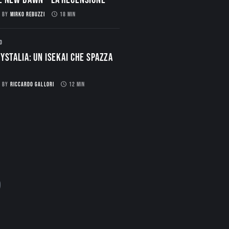
BY
MIRKO REBUZZI
18 MIN
O
ystalia: Un Isekai che spazza
BY
RICCARDO GALLORI
12 MIN