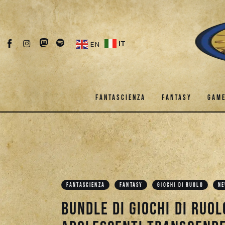
Fantascienza
Fantasy
IT
EN
Games
Recensioni
FANTASCIENZA
FANTASY
GAM
Libri e fumetti
Cercatori
FANTASCIENZA
FANTASY
Download
FANTASCIENZA
FANTASY
GIOCHI DI RUOLO
N
Bundle di giochi di ruolo