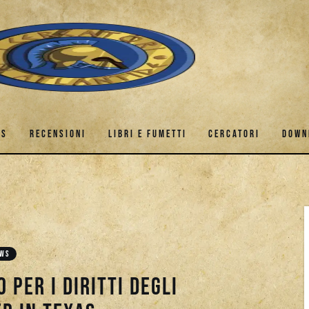
ES
RECENSIONI
LIBRI E FUMETTI
CERCATORI
DOWN
GAMES
RECENSIONI
LIBRI E FUMETTI
CERCATORI
EWS
 per i diritti degli