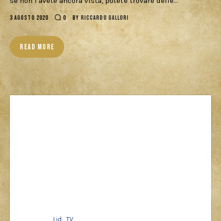
se non l'avete ancora vista, potete trovare delle…
Download
3 AGOSTO 2020
0
BY
RICCARDO GALLORI
READ MORE
Lid_TV