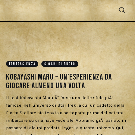
Fantascienza
Fantasy
FANTASCIENZA
GIOCHI DI RUOLO
Kobayashi Maru – Un’esperienza da
Games
giocare almeno una volta
Recensioni
Il test Kobayashi Maru Ã¨ forse una delle sfide piÃ¹
famose, nell'universo di Star Trek, a cui un cadetto della
Libri e fumetti
Flotta Stellare sia tenuto a sottoporsi prima del potersi
imbarcare su una nave Federale. Abbiamo giÃ parlato in
Cercatori
passato di alcuni prodotti legati a questo universo. Qui,