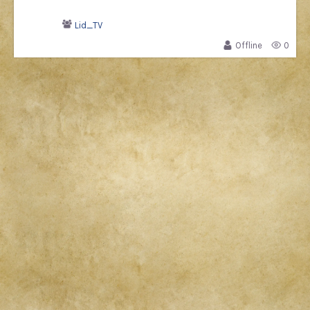
Lid_TV
Offline
0