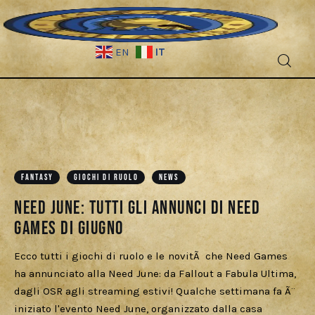
IT
EN
Fantascienza
Fantasy
Games
FANTASY
GIOCHI DI RUOLO
NEWS
Need June: tutti gli annunci di Need
Recensioni
Games di giugno
Libri e fumetti
Ecco tutti i giochi di ruolo e le novitÃ che Need Games
ha annunciato alla Need June: da Fallout a Fabula Ultima,
Cercatori
dagli OSR agli streaming estivi! Qualche settimana fa Ã¨
iniziato l'evento Need June, organizzato dalla casa