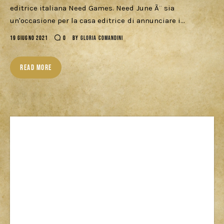
Download
editrice italiana Need Games. Need June Ã¨ sia
un'occasione per la casa editrice di annunciare i…
19 GIUGNO 2021
0
BY
GLORIA COMANDINI
READ MORE