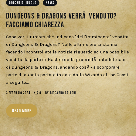
GIOCHI DI RUOLO
NEWS
Cercatori
Dungeons & Dragons verrÃ venduto?
Download
Facciamo chiarezza
Sono veri i rumors che indicano "dell'imminente" vendita
di Dungeons & Dragons? Nelle ultime ore si stanno
facendo incontrollate le notizie riguardo ad una possibile
vendita da parte di Hasbro della proprietÃ intellettuale
di Dungeons & Dragons, andando cosÃ¬ a scorporare
parte di quanto portato in dote dalla Wizards of the Coast
a seguito…
3 FEBBRAIO 2024
0
BY
RICCARDO GALLORI
READ MORE