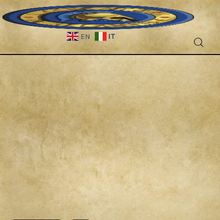
IT
EN
Fantascienza
Fantasy
Games
Recensioni
Libri e fumetti