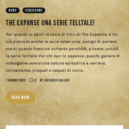
Download
NEWS
VIDEOGAME
The Expanse una serie Telltale!
Per quanto io adori la serie di libri di The Expanse, e mi
sia piaciuta anche la serie televisiva, scelgo di parlare
ora di questo francise soltanto perchÃ©, a breve, uscirÃ
la serie Telltale! Per chi non lo sapesse, questo genere di
videogame aveva una natura episodica e narrava,
solitamente, prequel o sequel di serie…
7 GIUGNO 2023
0
BY
RICCARDO GALLORI
READ MORE