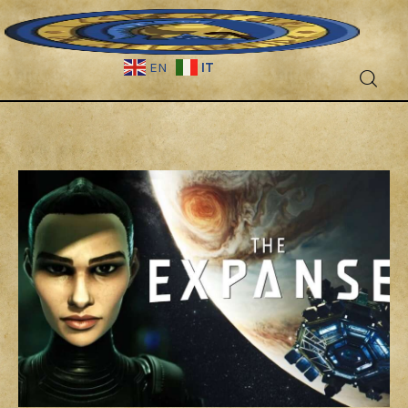
IT
EN
Fantascienza
Fantasy
Games
Recensioni
Libri e fumetti
Cercatori