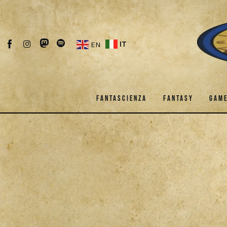
Fantascienza
Fantasy
IT
EN
Games
Recensioni
FANTASCIENZA
FANTASY
GAM
Libri e fumetti
Cercatori
FANTASCIENZA
FANTASY
Download