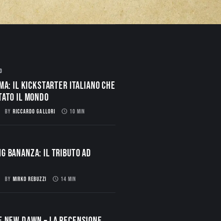
O
ma: il Kickstarter italiano che
tato il mondo
BY
RICCARDO GALLORI
10 MIN
g Bananza: Il Tributo ad
BY
MIRKO REBUZZI
14 MIN
E NEW DAWN – La Recensione