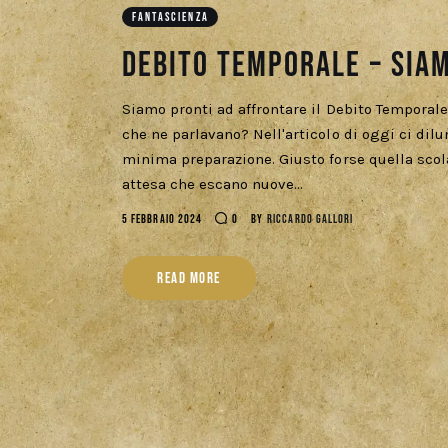
FANTASCIENZA
Debito Temporale – Sia
Siamo pronti ad affrontare il Debito Temporale 
che ne parlavano? Nell'articolo di oggi ci dilu
minima preparazione. Giusto forse quella scola
attesa che escano nuove…
5 FEBBRAIO 2024
0
BY
RICCARDO GALLORI
READ MORE