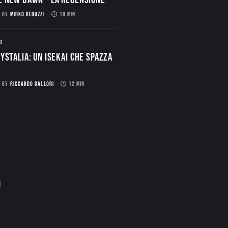
BY
MIRKO REBUZZI
18 MIN
O
ystalia: Un Isekai che spazza
BY
RICCARDO GALLORI
12 MIN