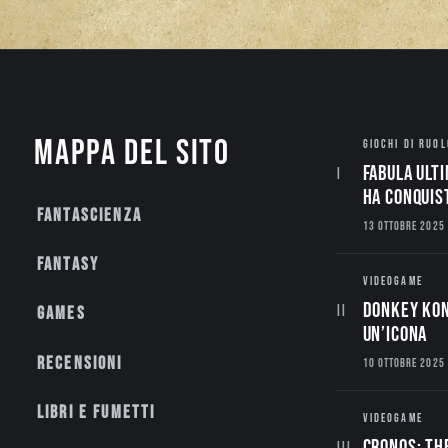
Mappa del sito
GIOCHI DI RUOL
Fabula Ulti
ha conquis
Fantascienza
13 OTTOBRE 2025
Fantasy
VIDEOGAME
Donkey Kon
Games
un’Icona
Recensioni
10 OTTOBRE 2025
Libri e fumetti
VIDEOGAME
CRONOS: TH