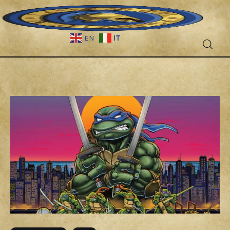
IT
EN
Fantascienza
Fantasy
Games
Recensioni
Libri e fumetti
Cercatori