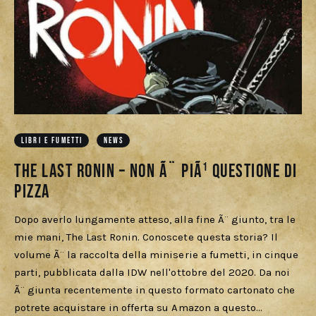
LIBRI E FUMETTI
NEWS
The Last Ronin – Non Ã¨ piÃ¹ questione di
Pizza
Dopo averlo lungamente atteso, alla fine Ã¨ giunto, tra le
mie mani, The Last Ronin. Conoscete questa storia? Il
volume Ã¨ la raccolta della miniserie a fumetti, in cinque
parti, pubblicata dalla IDW nell'ottobre del 2020. Da noi
Ã¨ giunta recentemente in questo formato cartonato che
potrete acquistare in offerta su Amazon a questo…