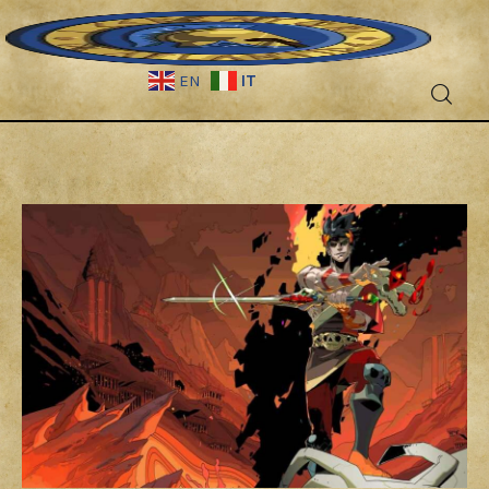
IT
EN
Fantascienza
Fantasy
Games
Recensioni
Libri e fumetti
Cercatori