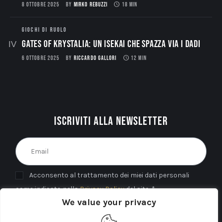
8 OTTOBRE 2025
BY
MIRKO REBUZZI
18 MIN
GIOCHI DI RUOLO
Gates of Krystalia: Un Isekai che spazza via i dadi
6 OTTOBRE 2025
BY
RICCARDO GALLORI
12 MIN
Iscriviti alla newsletter
Acconsento al trattamento dei miei dati personali
come indicato nella
Privacy Policy
del sito. *
We value your privacy
INVIA