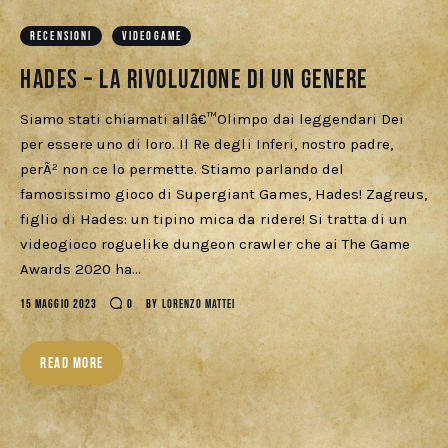
Download
RECENSIONI
VIDEOGAME
Hades – La rivoluzione di un genere
Siamo stati chiamati allâ€™Olimpo dai leggendari Dei
per essere uno di loro. Il Re degli Inferi, nostro padre,
perÃ² non ce lo permette. Stiamo parlando del
famosissimo gioco di Supergiant Games, Hades! Zagreus,
figlio di Hades: un tipino mica da ridere! Si tratta di un
videogioco roguelike dungeon crawler che ai The Game
Awards 2020 ha…
15 MAGGIO 2023
0
BY
LORENZO MATTEI
READ MORE