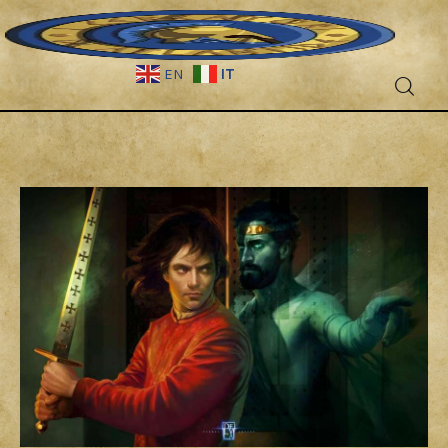
IT
EN
Fantascienza
Fantasy
Games
Recensioni
Libri e fumetti
Cercatori