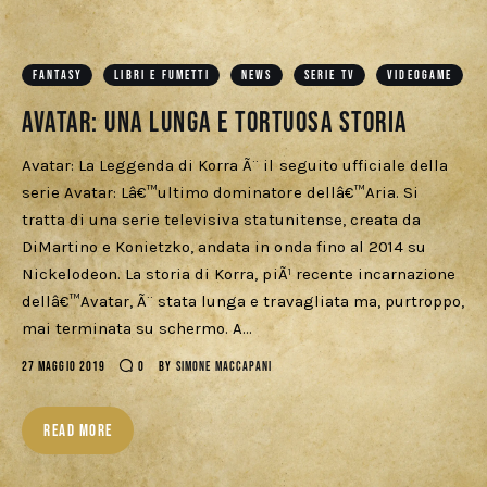
FANTASY
LIBRI E FUMETTI
NEWS
SERIE TV
VIDEOGAME
Avatar: Una lunga e tortuosa storia
Avatar: La Leggenda di Korra Ã¨ il seguito ufficiale della
serie Avatar: Lâ€™ultimo dominatore dellâ€™Aria. Si
tratta di una serie televisiva statunitense, creata da
DiMartino e Konietzko, andata in onda fino al 2014 su
Nickelodeon. La storia di Korra, piÃ¹ recente incarnazione
dellâ€™Avatar, Ã¨ stata lunga e travagliata ma, purtroppo,
mai terminata su schermo. A…
27 MAGGIO 2019
0
BY
SIMONE MACCAPANI
READ MORE