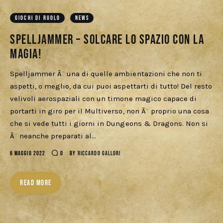
Download
GIOCHI DI RUOLO
NEWS
Spelljammer – Solcare lo spazio con la
magia!
Spelljammer Ã¨ una di quelle ambientazioni che non ti
aspetti, o meglio, da cui puoi aspettarti di tutto! Del resto
velivoli aerospaziali con un timone magico capace di
portarti in giro per il Multiverso, non Ã¨ proprio una cosa
che si vede tutti i giorni in Dungeons & Dragons. Non si
Ã¨ neanche preparati al…
6 MAGGIO 2022
0
BY
RICCARDO GALLORI
READ MORE