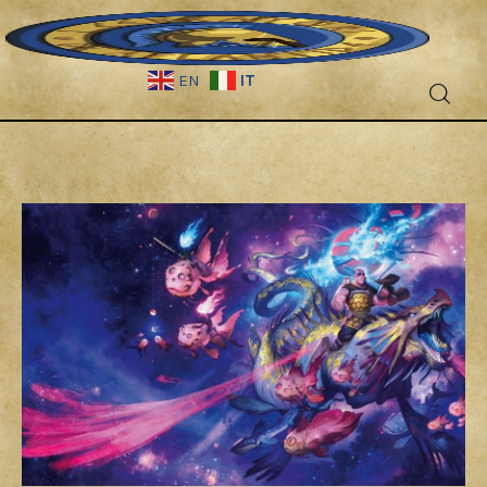
IT
EN
Fantascienza
Fantasy
Games
Recensioni
Libri e fumetti
Cercatori