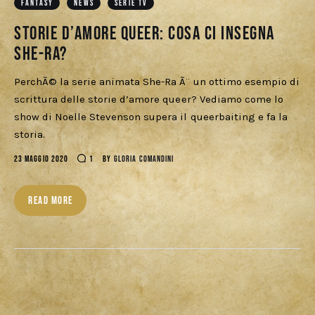
Download
FANTASY
NEWS
SERIE TV
Storie d’amore queer: cosa ci insegna
She-Ra?
PerchÃ© la serie animata She-Ra Ã¨ un ottimo esempio di
scrittura delle storie d’amore queer? Vediamo come lo
show di Noelle Stevenson supera il queerbaiting e fa la
storia.
23 MAGGIO 2020
1
BY
GLORIA COMANDINI
READ MORE