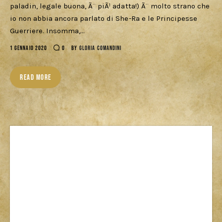
paladin, legale buona, Ã¨ piÃ¹ adatta!) Ã¨ molto strano che
io non abbia ancora parlato di She-Ra e le Principesse
Guerriere. Insomma,…
1 GENNAIO 2020
0
BY
GLORIA COMANDINI
READ MORE