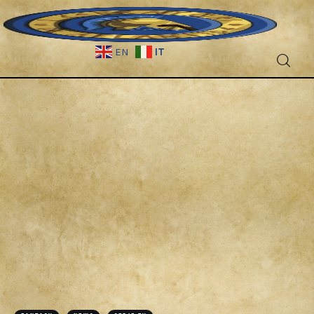
IT
EN
Fantascienza
Fantasy
Games
Recensioni
Libri e fumetti
Cercatori