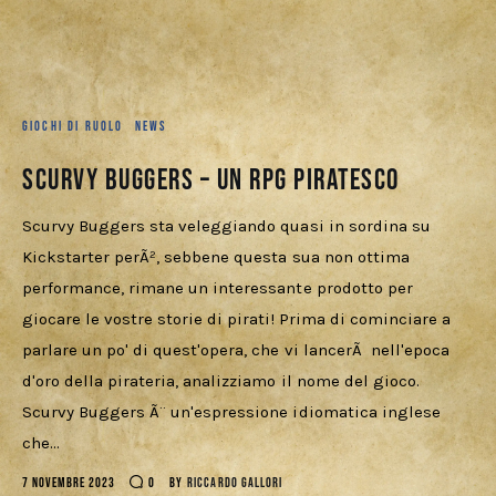
Cercatori
Download
GIOCHI DI RUOLO
NEWS
Scurvy Buggers – Un RPG piratesco
Scurvy Buggers sta veleggiando quasi in sordina su
Kickstarter perÃ², sebbene questa sua non ottima
performance, rimane un interessante prodotto per
giocare le vostre storie di pirati! Prima di cominciare a
parlare un po' di quest'opera, che vi lancerÃ nell'epoca
d'oro della pirateria, analizziamo il nome del gioco.
Scurvy Buggers Ã¨ un'espressione idiomatica inglese
che…
7 NOVEMBRE 2023
0
BY
RICCARDO GALLORI