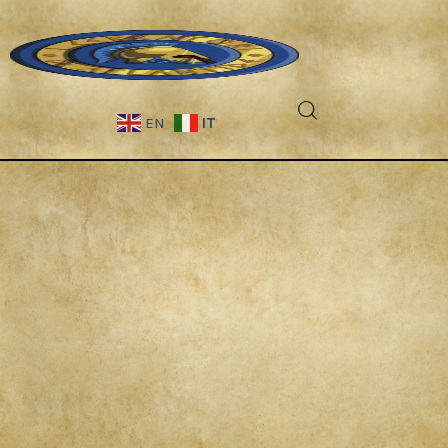
IT
EN
Fantascienza
Fantasy
Games
Recensioni
Libri e fumetti