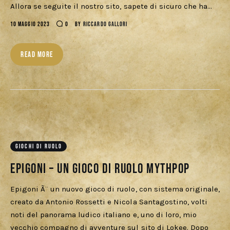
Download
Allora se seguite il nostro sito, sapete di sicuro che ha…
10 MAGGIO 2023
0
BY
RICCARDO GALLORI
READ MORE
GIOCHI DI RUOLO
Epigoni – Un gioco di ruolo MythPop
Epigoni Ã¨ un nuovo gioco di ruolo, con sistema originale,
creato da Antonio Rossetti e Nicola Santagostino, volti
noti del panorama ludico italiano e, uno di loro, mio
vecchio compagno di avventure sul sito di Lokee. Dopo