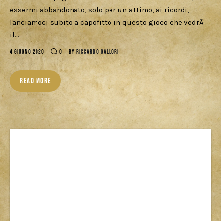
essermi abbandonato, solo per un attimo, ai ricordi,
lanciamoci subito a capofitto in questo gioco che vedrÃ
il…
4 GIUGNO 2020
0
BY
RICCARDO GALLORI
READ MORE