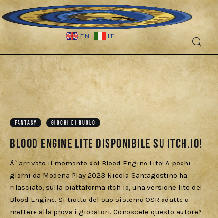
IT
EN
Fantascienza
Fantasy
Games
FANTASY
GIOCHI DI RUOLO
Blood Engine lite disponibile su itch.io!
Recensioni
Ãˆ arrivato il momento del Blood Engine Lite! A pochi
Libri e fumetti
giorni da Modena Play 2023 Nicola Santagostino ha
rilasciato, sulla piattaforma itch.io, una versione lite del
Cercatori
Blood Engine. Si tratta del suo sistema OSR adatto a
mettere alla prova i giocatori. Conoscete questo autore?