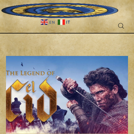
IT
EN
Fantascienza
Fantasy
Games
Recensioni
Libri e fumetti
Cercatori