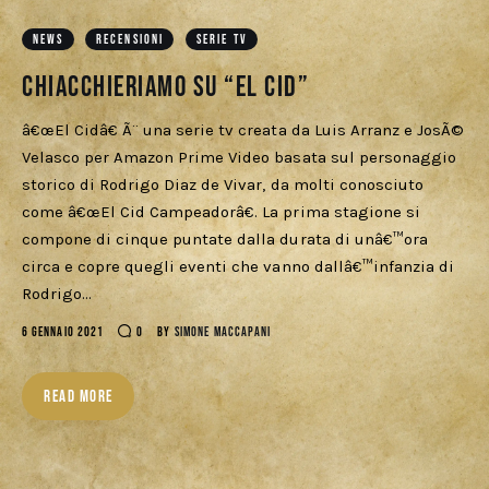
Download
NEWS
RECENSIONI
SERIE TV
Chiacchieriamo su “El Cid”
â€œEl Cidâ€ Ã¨ una serie tv creata da Luis Arranz e JosÃ©
Velasco per Amazon Prime Video basata sul personaggio
storico di Rodrigo Diaz de Vivar, da molti conosciuto
come â€œEl Cid Campeadorâ€. La prima stagione si
compone di cinque puntate dalla durata di unâ€™ora
circa e copre quegli eventi che vanno dallâ€™infanzia di
Rodrigo…
6 GENNAIO 2021
0
BY
SIMONE MACCAPANI
READ MORE