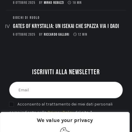
8 OTTOBRE 2025
BY
MIRKO REBUZZI
18 MIN
GIOCHI DI RUOLO
Gates of Krystalia: Un Isekai che spazza via i dadi
6 OTTOBRE 2025
BY
RICCARDO GALLORI
12 MIN
Iscriviti alla newsletter
Acconsento al trattamento dei miei dati personali
come indicato nella
Privacy Policy
del sito. *
We value your privacy
INVIA