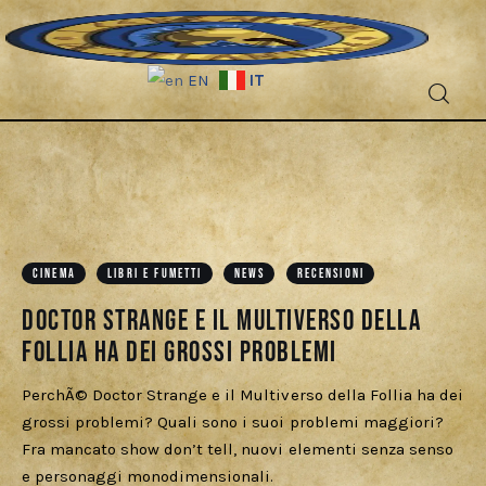
IT
EN
Fantascienza
Fantasy
Games
CINEMA
LIBRI E FUMETTI
NEWS
RECENSIONI
Doctor Strange e il Multiverso della
Recensioni
Follia ha dei grossi problemi
Libri e fumetti
PerchÃ© Doctor Strange e il Multiverso della Follia ha dei
grossi problemi? Quali sono i suoi problemi maggiori?
Cercatori
Fra mancato show don’t tell, nuovi elementi senza senso
e personaggi monodimensionali.