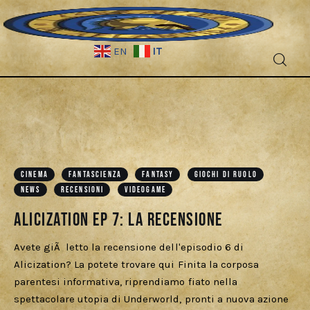
IT
EN
Fantascienza
Fantasy
Games
CINEMA
FANTASCIENZA
FANTASY
GIOCHI DI RUOLO
NEWS
RECENSIONI
VIDEOGAME
Recensioni
Alicization Ep 7: La Recensione
Libri e fumetti
Avete giÃ letto la recensione dell'episodio 6 di
Alicization? La potete trovare qui Finita la corposa
Cercatori
parentesi informativa, riprendiamo fiato nella
spettacolare utopia di Underworld, pronti a nuova azione