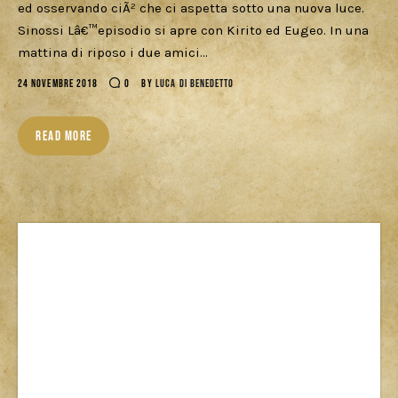
Download
ed osservando ciÃ² che ci aspetta sotto una nuova luce.
Sinossi Lâ€™episodio si apre con Kirito ed Eugeo. In una
mattina di riposo i due amici…
24 NOVEMBRE 2018
0
BY
LUCA DI BENEDETTO
READ MORE