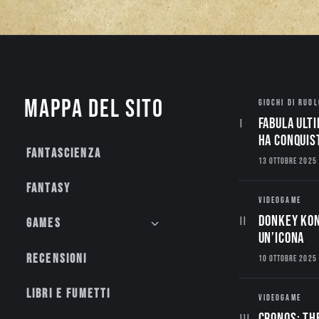
Mappa del sito
GIOCHI DI RUOL
Fabula Ulti
ha conquis
Fantascienza
13 OTTOBRE 2025
Fantasy
VIDEOGAME
Donkey Kon
Games
un’Icona
Recensioni
10 OTTOBRE 2025
Libri e fumetti
VIDEOGAME
CRONOS: TH