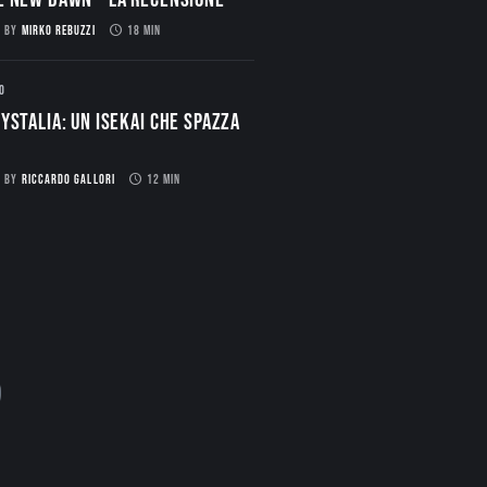
BY
MIRKO REBUZZI
18 MIN
O
ystalia: Un Isekai che spazza
BY
RICCARDO GALLORI
12 MIN