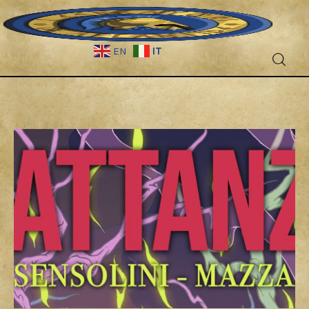
IT
EN
Fantascienza
Fantasy
Games
Recensioni
Libri e fumetti
Cercatori