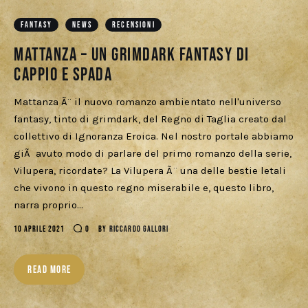
Download
FANTASY
NEWS
RECENSIONI
Mattanza – un grimdark fantasy di
cappio e spada
Mattanza Ã¨ il nuovo romanzo ambientato nell'universo
fantasy, tinto di grimdark, del Regno di Taglia creato dal
collettivo di Ignoranza Eroica. Nel nostro portale abbiamo
giÃ avuto modo di parlare del primo romanzo della serie,
Vilupera, ricordate? La Vilupera Ã¨ una delle bestie letali
che vivono in questo regno miserabile e, questo libro,
narra proprio…
10 APRILE 2021
0
BY
RICCARDO GALLORI
READ MORE