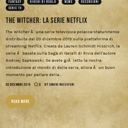
FANTASY
GIOCHI DI RUOLO
NEWS
RECENSIONI
Cercatori
SERIE TV
The Witcher: La Serie Netflix
Download
The Witcher Ã¨ una serie televisiva polacca-statunitense
distribuita dal 20 dicembre 2019 sulla piattaforma di
streaming Netflix. Creata da Lauren Schmidt Hissrich, la
serie Ã¨ basata sulla Saga di Geralt di Rivia dell'autore
Andrzej Sapkowski. Se avete giÃ letto la nostra
introduzione al mondo di della serie, allora Ã¨ un buon
momento per parlare della…
30 DICEMBRE 2019
0
BY
SIMONE MACCAPANI
READ MORE