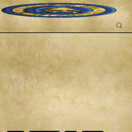
Fantascienza
Fantasy
Games
Recensioni
Libri e fumetti